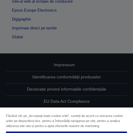
Site-ul web al echipei de conducere
Epson Europe Electronics
Digigraphie
Imprimare direct pe textile
Global
Impressum
Identificarea conformității produselor
Declarație privind informațiile confidențiale
EU Data Act Compliance
Contactaţi-ne în legătură cu datele dumneavoastră
Făcând clic pe „Acceptați toate cookie-urile”, sunteți de acord cu stocarea cookie-
urilor pe dispozitivul dvs. pentru a îmbunătăți navigarea pe site, pentru a analiza
Informaţii despre modulele cookie
utilizarea site-ului și pentru a ajuta eforturile noastre de marketing.