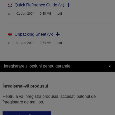
Quick Reference Guide (v-)
v.-
01-Jan-2004
0.48 MB
.pdf
Unpacking Sheet (v-)
v.-
01-Jan-2004
0.74 MB
.pdf
Înregistrare și opțiuni pentru garanție
Înregistrați-vă produsul
Pentru a vă înregistra produsul, accesați butonul de
înregistrare de mai jos.