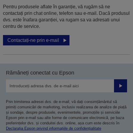
Pentru produsele aflate în garanție, vă rugăm să ne
contactați prin chat online, telefon sau e-mail. Dacă produsul
dvs. este înafara garanției, va rugam sa va adresati unui
centru de service.
Contactați-ne prin e-mail
Rămâneți conectat cu Epson
Trimiteț
Prin trimiterea adresei dvs. de e-mail, vă dați consimțământul să
primiți comunicări de marketing, inclusiv realizarea de analize de piață
și sondaje, despre produsele, evenimentele, promoțiile și serviciile
Epson prin e-mail sau alte forme de comunicare electronică, pe baza
preferințelor dvs. și conduitei dvs. online, așa cum este descris în
Declarația Epson privind informațiile de confidențialitate