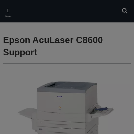
Skip
to
Căuta
main
Meniu
content
Epson AcuLaser C8600
Support