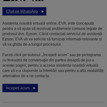
Chat pe WhatsApp
Asistenta noastră virtuală online, EVA, este concepută
pentru a vă ajuta să rezolvați problemele comune legate de
produsul dvs. Epson. Când contactați serviciul de asistență
Epson, EVA vă va solicita să furnizați informații relevante și
vă va ghida de-a lungul procesului.
Faceți click pe butonul ,,Începeți acum’’ sau pe pictograma
cu fereastra de conversaţie din partea dreaptă de jos a
acestei pagini, pentru a accesa asistenta noastră virtuală
care vă v-a răspunde la întrebări sau pentru a afla modalități
alternative de a ne contacta.
Începeți acum