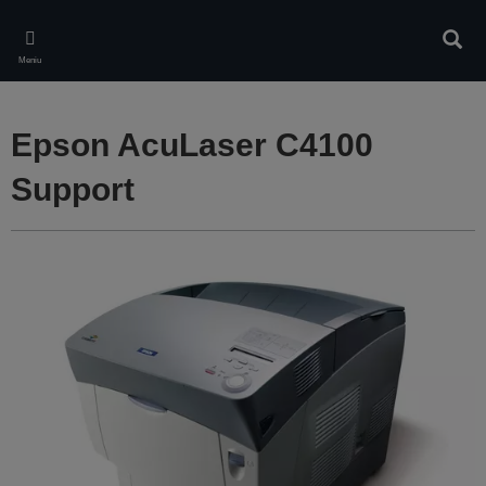
Skip
to
Căuta
main
Meniu
content
Epson AcuLaser C4100
Support