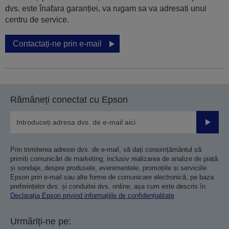
dvs. este înafara garanției, va rugam sa va adresati unui
centru de service.
Contactați-ne prin e-mail
Rămâneți conectat cu Epson
Trimiteț
Prin trimiterea adresei dvs. de e-mail, vă dați consimțământul să
primiți comunicări de marketing, inclusiv realizarea de analize de piață
și sondaje, despre produsele, evenimentele, promoțiile și serviciile
Epson prin e-mail sau alte forme de comunicare electronică, pe baza
preferințelor dvs. și conduitei dvs. online, așa cum este descris în
Declarația Epson privind informațiile de confidențialitate
Urmăriți-ne pe: