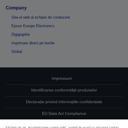
Company
Site-ul web al echipei de conducere
Epson Europe Electronics
Digigraphie
Imprimare direct pe textile
Global
Impressum
Identificarea conformității produselor
Declarație privind informațiile confidențiale
EU Data Act Compliance
Contactaţi-ne în legătură cu datele dumneavoastră
Făcând clic pe „Acceptați toate cookie-urile”, sunteți de acord cu stocarea cookie-