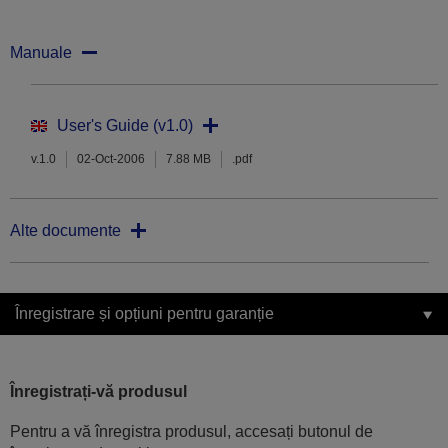
Manuale
User's Guide (v1.0)
v.1.0
02-Oct-2006
7.88 MB
.pdf
Alte documente
Înregistrare și opțiuni pentru garanție
Înregistrați-vă produsul
Pentru a vă înregistra produsul, accesați butonul de