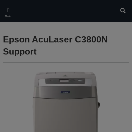
Skip
to
Căuta
main
Meniu
content
Epson AcuLaser C3800N
Support