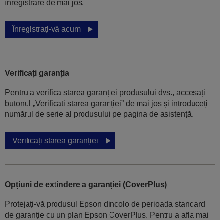
înregistrare de mai jos.
Înregistrați-vă acum
Verificați garanția
Pentru a verifica starea garanției produsului dvs., accesați
butonul „Verificati starea garanției” de mai jos și introduceți
numărul de serie al produsului pe pagina de asistență.
Verificați starea garanției
Opțiuni de extindere a garanției (CoverPlus)
Protejați-vă produsul Epson dincolo de perioada standard
de garanție cu un plan Epson CoverPlus. Pentru a afla mai