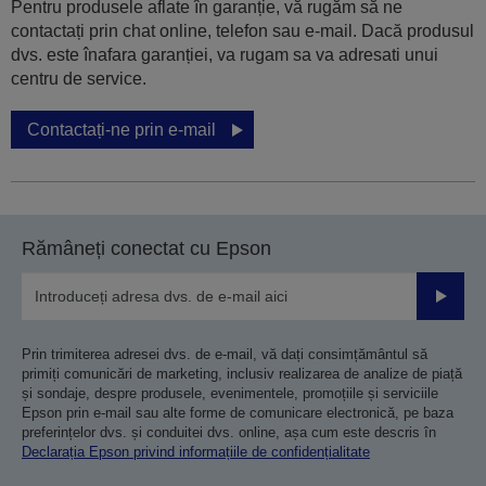
Pentru produsele aflate în garanție, vă rugăm să ne
contactați prin chat online, telefon sau e-mail. Dacă produsul
dvs. este înafara garanției, va rugam sa va adresati unui
centru de service.
Contactați-ne prin e-mail
Rămâneți conectat cu Epson
Trimiteț
Prin trimiterea adresei dvs. de e-mail, vă dați consimțământul să
primiți comunicări de marketing, inclusiv realizarea de analize de piață
și sondaje, despre produsele, evenimentele, promoțiile și serviciile
Epson prin e-mail sau alte forme de comunicare electronică, pe baza
preferințelor dvs. și conduitei dvs. online, așa cum este descris în
Declarația Epson privind informațiile de confidențialitate