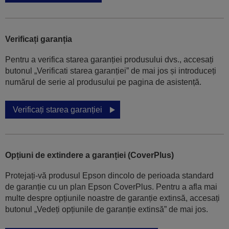
Verificați garanția
Pentru a verifica starea garanției produsului dvs., accesați
butonul „Verificati starea garanției” de mai jos și introduceți
numărul de serie al produsului pe pagina de asistență.
Verificați starea garanției
Opțiuni de extindere a garanției (CoverPlus)
Protejați-vă produsul Epson dincolo de perioada standard
de garanție cu un plan Epson CoverPlus. Pentru a afla mai
multe despre opțiunile noastre de garanție extinsă, accesați
butonul „Vedeți opțiunile de garanție extinsă” de mai jos.