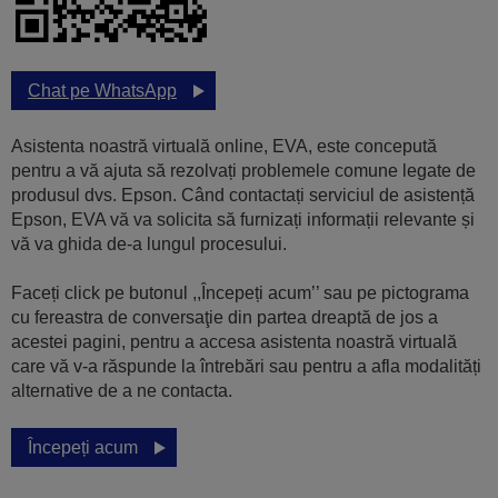
Chat pe WhatsApp
Asistenta noastră virtuală online, EVA, este concepută
pentru a vă ajuta să rezolvați problemele comune legate de
produsul dvs. Epson. Când contactați serviciul de asistență
Epson, EVA vă va solicita să furnizați informații relevante și
vă va ghida de-a lungul procesului.
Faceți click pe butonul ,,Începeți acum’’ sau pe pictograma
cu fereastra de conversaţie din partea dreaptă de jos a
acestei pagini, pentru a accesa asistenta noastră virtuală
care vă v-a răspunde la întrebări sau pentru a afla modalități
alternative de a ne contacta.
Începeți acum