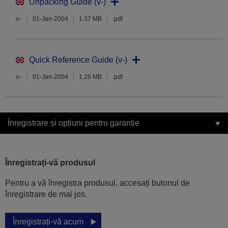
Unpacking Guide (v-)
v.-
01-Jan-2004
1.37 MB
.pdf
Quick Reference Guide (v-)
v.-
01-Jan-2004
1.26 MB
.pdf
Înregistrare și opțiuni pentru garanție
Înregistrați-vă produsul
Pentru a vă înregistra produsul, accesați butonul de
înregistrare de mai jos.
Înregistrați-vă acum