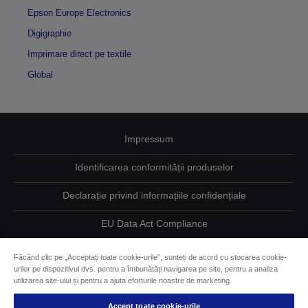
Epson Europe Electronics
Digigraphie
Imprimare direct pe textile
Global
Impressum
Identificarea conformității produselor
Declarație privind informațiile confidențiale
EU Data Act Compliance
Contactaţi-ne în legătură cu datele dumneavoastră
Făcând clic pe „Acceptați toate cookie-urile”, sunteți de acord cu stocarea cookie-
urilor pe dispozitivul dvs. pentru a îmbunătăți navigarea pe site, pentru a analiza
Informaţii despre modulele cookie
utilizarea site-ului și pentru a ajuta eforturile noastre de marketing.
Accept toate cookie-urile