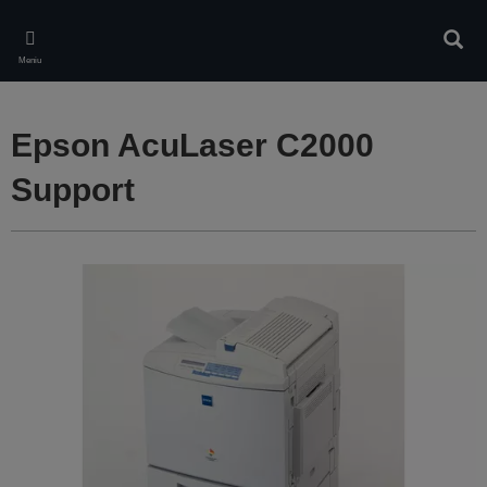
Skip
to
Căuta
main
Meniu
content
Epson AcuLaser C2000
Support