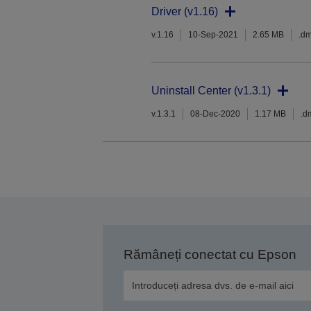
Driver (v1.16)
v.1.16
10-Sep-2021
2.65 MB
.d
Uninstall Center (v1.3.1)
v.1.3.1
08-Dec-2020
1.17 MB
.d
Rămâneți conectat cu Epson