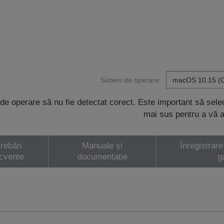
Sistem de operare:
de operare să nu fie detectat corect. Este important să sel
mai sus pentru a vă a
trebări
Manuale și
Înregistrare
ecvente
documentație
g