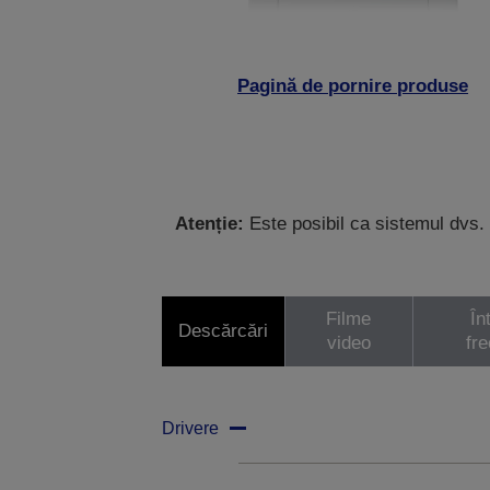
Pagină de pornire produse
Atenție:
Este posibil ca sistemul dvs. 
Filme
În
Descărcări
video
fr
Drivere