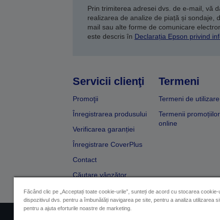
Prin trimiterea adresei dvs. de e-mail, vă 
realizarea de analize de piață și sondaje, 
mail sau alte forme de comunicare electroni
este descris în
Declarația Epson privind inf
Servicii clienţi
Termeni
Promoţii
Termeni de utilizare
Înregistrarea produsului
Termenii promoțiilor
online
Verificarea garanției
Înregistrare CoverPlus
Contact
Căutare vânzător
Făcând clic pe „Acceptați toate cookie-urile”, sunteți de acord cu stocarea cookie-u
dispozitivul dvs. pentru a îmbunătăți navigarea pe site, pentru a analiza utilizarea sit
pentru a ajuta eforturile noastre de marketing.