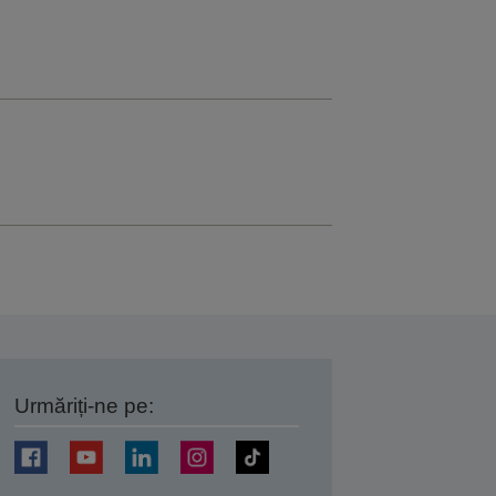
Urmăriți-ne pe:
ți