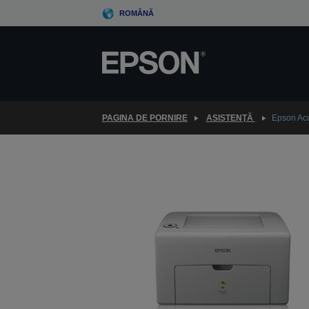
Skip
ROMÂNĂ
to
main
content
PAGINA DE PORNIRE
ASISTENŢĂ
Epson Ac