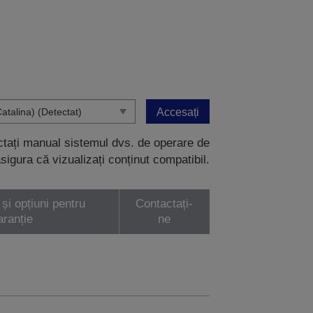
Accesați
ectați manual sistemul dvs. de operare de
sigura că vizualizați conținut compatibil.
 și opțiuni pentru
Contactați-
aranție
ne