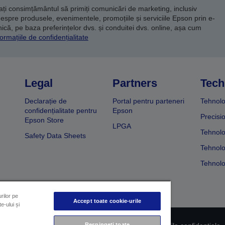
dați consimțământul să primiți comunicări de marketing, inclusiv
despre produsele, evenimentele, promoțiile și serviciile Epson prin e-
că, pe baza preferințelor dvs. și conduitei dvs. online, așa cum
ormațiile de confidențialitate
Legal
Partners
Tech
Declarație de
Portal pentru parteneri
Tehnolo
confidențialitate pentru
Epson
Precisi
Epson Store
LPGA
Tehnolo
Safety Data Sheets
Tehnolo
Tehnolo
rilor pe
Accept toate cookie-urile
e-ului și
Respingeți toate