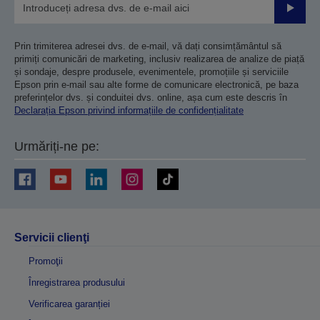
Trimiteț
Prin trimiterea adresei dvs. de e-mail, vă dați consimțământul să
primiți comunicări de marketing, inclusiv realizarea de analize de piață
și sondaje, despre produsele, evenimentele, promoțiile și serviciile
Epson prin e-mail sau alte forme de comunicare electronică, pe baza
preferințelor dvs. și conduitei dvs. online, așa cum este descris în
Declarația Epson privind informațiile de confidențialitate
Urmăriți-ne pe:
Servicii clienţi
Promoţii
Înregistrarea produsului
Verificarea garanției