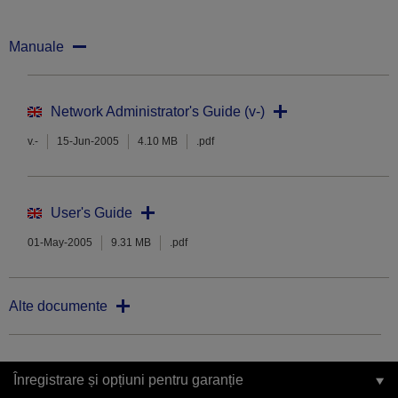
Manuale
Network Administrator's Guide (v-)
v.-
15-Jun-2005
4.10 MB
.pdf
User's Guide
01-May-2005
9.31 MB
.pdf
Alte documente
Înregistrare și opțiuni pentru garanție