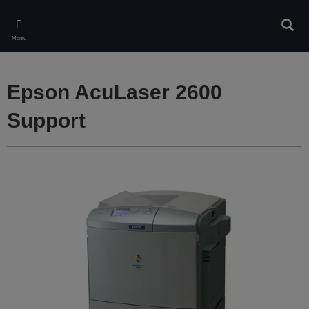
Skip
to
Căuta
main
Meniu
content
Epson AcuLaser 2600
Support