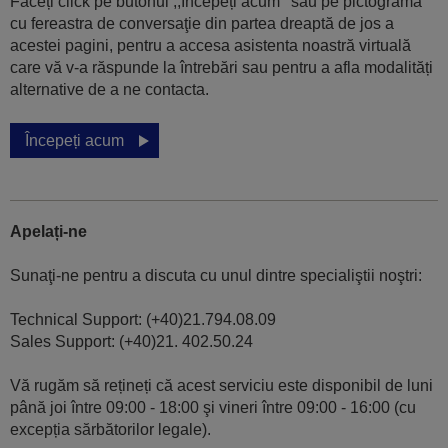
Faceți click pe butonul ,,Începeți acum’’ sau pe pictograma
cu fereastra de conversaţie din partea dreaptă de jos a
acestei pagini, pentru a accesa asistenta noastră virtuală
care vă v-a răspunde la întrebări sau pentru a afla modalități
alternative de a ne contacta.
Începeți acum
Apelați-ne
Sunaţi-ne pentru a discuta cu unul dintre specialiştii noştri:
Technical Support: (+40)21.794.08.09
Sales Support: (+40)21. 402.50.24
Vă rugăm să rețineți că acest serviciu este disponibil de luni
până joi între 09:00 - 18:00 şi vineri între 09:00 - 16:00 (cu
excepția sărbătorilor legale).