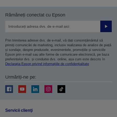
Rămâneți conectat cu Epson
Trimiteț
Prin trimiterea adresei dvs. de e-mail, vă dați consimțământul să
primiți comunicări de marketing, inclusiv realizarea de analize de piață
și sondaje, despre produsele, evenimentele, promoțiile și serviciile
Epson prin e-mail sau alte forme de comunicare electronică, pe baza
preferințelor dvs. și conduitei dvs. online, așa cum este descris în
Declarația Epson privind informațiile de confidențialitate
Urmăriți-ne pe:
Servicii clienţi