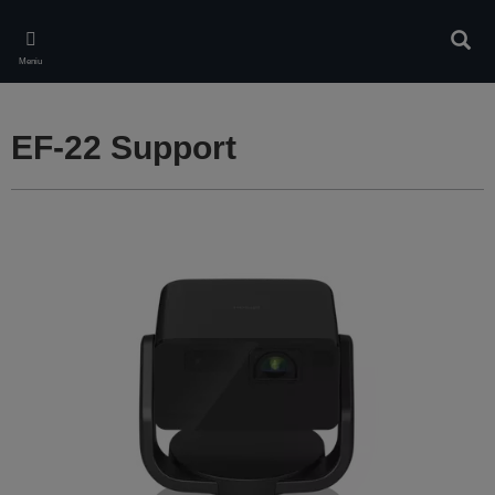
Skip
to
Căuta
main
Meniu
content
EF-22 Support