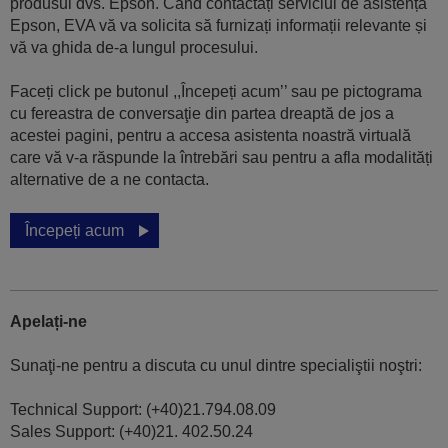
produsul dvs. Epson. Când contactați serviciul de asistență
Epson, EVA vă va solicita să furnizați informații relevante și
vă va ghida de-a lungul procesului.
Faceți click pe butonul ,,Începeți acum’’ sau pe pictograma
cu fereastra de conversaţie din partea dreaptă de jos a
acestei pagini, pentru a accesa asistenta noastră virtuală
care vă v-a răspunde la întrebări sau pentru a afla modalități
alternative de a ne contacta.
Începeți acum
Apelați-ne
Sunaţi-ne pentru a discuta cu unul dintre specialiştii noştri:
Technical Support: (+40)21.794.08.09
Sales Support: (+40)21. 402.50.24