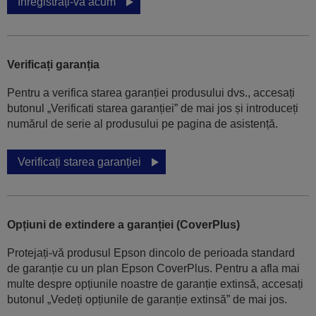
Înregistrați-vă acum
Verificați garanția
Pentru a verifica starea garanției produsului dvs., accesați
butonul „Verificati starea garanției” de mai jos și introduceți
numărul de serie al produsului pe pagina de asistență.
Verificați starea garanției
Opțiuni de extindere a garanției (CoverPlus)
Protejați-vă produsul Epson dincolo de perioada standard
de garanție cu un plan Epson CoverPlus. Pentru a afla mai
multe despre opțiunile noastre de garanție extinsă, accesați
butonul „Vedeți opțiunile de garanție extinsă” de mai jos.