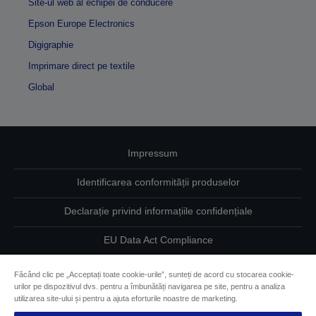
Site-ul web al echipei de conducere
Epson Europe Electronics
Digigraphie
Imprimare direct pe textile
Global
Impressum
Identificarea conformității produselor
Declarație privind informațiile confidențiale
EU Data Act Compliance
Contactaţi-ne în legătură cu datele dumneavoastră
Făcând clic pe „Acceptați toate cookie-urile”, sunteți de acord cu stocarea cookie-
urilor pe dispozitivul dvs. pentru a îmbunătăți navigarea pe site, pentru a analiza
Informaţii despre modulele cookie
utilizarea site-ului și pentru a ajuta eforturile noastre de marketing.