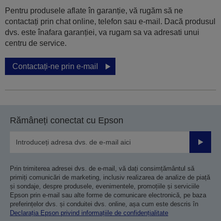
Pentru produsele aflate în garanție, vă rugăm să ne
contactați prin chat online, telefon sau e-mail. Dacă produsul
dvs. este înafara garanției, va rugam sa va adresati unui
centru de service.
Contactați-ne prin e-mail
Rămâneți conectat cu Epson
Trimiteț
Prin trimiterea adresei dvs. de e-mail, vă dați consimțământul să
primiți comunicări de marketing, inclusiv realizarea de analize de piață
și sondaje, despre produsele, evenimentele, promoțiile și serviciile
Epson prin e-mail sau alte forme de comunicare electronică, pe baza
preferințelor dvs. și conduitei dvs. online, așa cum este descris în
Declarația Epson privind informațiile de confidențialitate