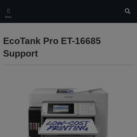
Skip
to
Căuta
main
Meniu
content
EcoTank Pro ET-16685
Support