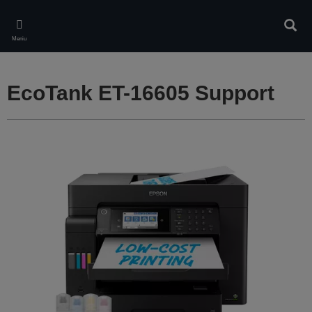
Skip
to
Căuta
main
Meniu
content
EcoTank ET-16605 Support