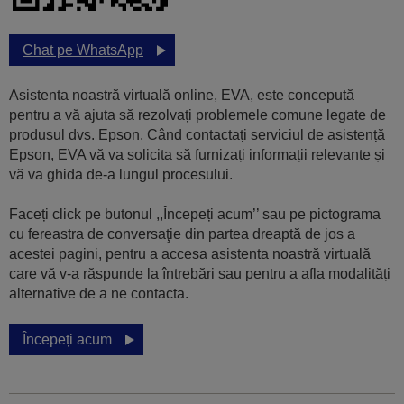
Chat pe WhatsApp
Asistenta noastră virtuală online, EVA, este concepută
pentru a vă ajuta să rezolvați problemele comune legate de
produsul dvs. Epson. Când contactați serviciul de asistență
Epson, EVA vă va solicita să furnizați informații relevante și
vă va ghida de-a lungul procesului.
Faceți click pe butonul ,,Începeți acum’’ sau pe pictograma
cu fereastra de conversaţie din partea dreaptă de jos a
acestei pagini, pentru a accesa asistenta noastră virtuală
care vă v-a răspunde la întrebări sau pentru a afla modalități
alternative de a ne contacta.
Începeți acum