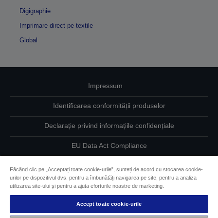
Digigraphie
Imprimare direct pe textile
Global
Impressum
Identificarea conformității produselor
Declarație privind informațiile confidențiale
EU Data Act Compliance
Contactaţi-ne în legătură cu datele dumneavoastră
Făcând clic pe „Acceptați toate cookie-urile”, sunteți de acord cu stocarea cookie-
urilor pe dispozitivul dvs. pentru a îmbunătăți navigarea pe site, pentru a analiza
Informaţii despre modulele cookie
utilizarea site-ului și pentru a ajuta eforturile noastre de marketing.
Accept toate cookie-urile
Angajamentul Epson pe linie de accesibilitate