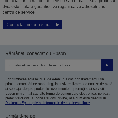
contactați prin chat online, telefon sau e-mail. Dacă produsul
dvs. este înafara garanției, va rugam sa va adresati unui
centru de service.
Contactați-ne prin e-mail
Rămâneți conectat cu Epson
Trimiteț
Prin trimiterea adresei dvs. de e-mail, vă dați consimțământul să
primiți comunicări de marketing, inclusiv realizarea de analize de piață
și sondaje, despre produsele, evenimentele, promoțiile și serviciile
Epson prin e-mail sau alte forme de comunicare electronică, pe baza
preferințelor dvs. și conduitei dvs. online, așa cum este descris în
Declarația Epson privind informațiile de confidențialitate
Urmăriți-ne pe: