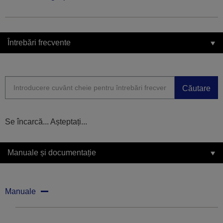
Întrebări frecvente
Căutare
Se încarcă... Așteptați...
Manuale și documentație
Manuale