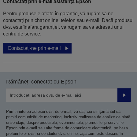
Contactați prin e-mail asistența Epson
Pentru produsele aflate în garanție, vă rugăm să ne
contactați prin chat online, telefon sau e-mail. Dacă produsul
dvs. este înafara garanției, va rugam sa va adresati unui
centru de service.
Contactați-ne prin e-mail
Rămâneți conectat cu Epson
Trimiteț
Prin trimiterea adresei dvs. de e-mail, vă dați consimțământul să
primiți comunicări de marketing, inclusiv realizarea de analize de piață
și sondaje, despre produsele, evenimentele, promoțiile și serviciile
Epson prin e-mail sau alte forme de comunicare electronică, pe baza
preferințelor dvs. și conduitei dvs. online, așa cum este descris în