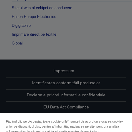
Site-ul web al echipei de conducere
Epson Europe Electronics
Digigraphie
Imprimare direct pe textile
Global
Impressum
Identificarea conformității produselor
Declarație privind informațiile confidențiale
EU Data Act Compliance
Contactaţi-ne în legătură cu datele dumneavoastră
Făcând clic pe „Acceptați toate cookie-urile”, sunteți de acord cu stocarea cookie-
urilor pe dispozitivul dvs. pentru a îmbunătăți navigarea pe site, pentru a analiza
Informaţii despre modulele cookie
utilizarea site-ului și pentru a ajuta eforturile noastre de marketing.