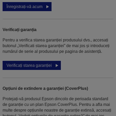
Înregistrați-vă acum
Verificați garanția
Pentru a verifica starea garanției produsului dvs., accesați
butonul „Verificati starea garanției” de mai jos și introduceți
numărul de serie al produsului pe pagina de asistență.
Verificați starea garanției
Opțiuni de extindere a garanției (CoverPlus)
Protejați-vă produsul Epson dincolo de perioada standard
de garanție cu un plan Epson CoverPlus. Pentru a afla mai
multe despre opțiunile noastre de garanție extinsă, accesați
butonul „Vedeți opțiunile de garanție extinsă” de mai jos.