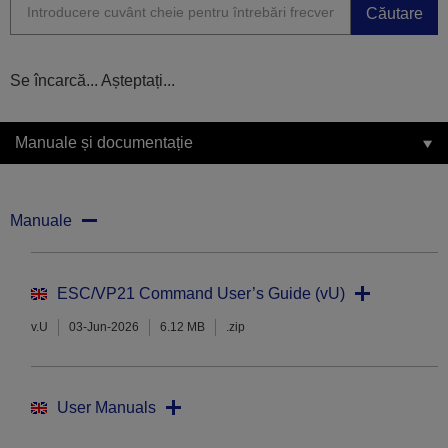
Căutare
Se încarcă... Așteptați...
Manuale și documentație
Manuale
ESC/VP21 Command User’s Guide (vU)
v.U
03-Jun-2026
6.12 MB
.zip
User Manuals