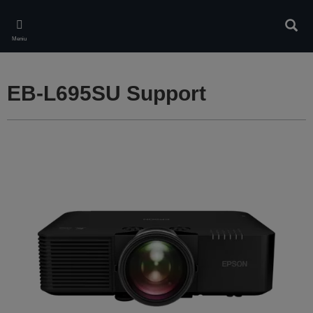
Skip
to
Căuta
main
Meniu
content
EB-L695SU Support