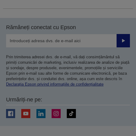
Rămâneți conectat cu Epson
Trimiteț
Prin trimiterea adresei dvs. de e-mail, vă dați consimțământul să
primiți comunicări de marketing, inclusiv realizarea de analize de piață
și sondaje, despre produsele, evenimentele, promoțiile și serviciile
Epson prin e-mail sau alte forme de comunicare electronică, pe baza
preferințelor dvs. și conduitei dvs. online, așa cum este descris în
Declarația Epson privind informațiile de confidențialitate
Urmăriți-ne pe: