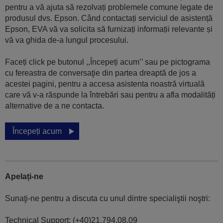
pentru a vă ajuta să rezolvați problemele comune legate de
produsul dvs. Epson. Când contactați serviciul de asistență
Epson, EVA vă va solicita să furnizați informații relevante și
vă va ghida de-a lungul procesului.
Faceți click pe butonul ,,Începeți acum’’ sau pe pictograma
cu fereastra de conversaţie din partea dreaptă de jos a
acestei pagini, pentru a accesa asistenta noastră virtuală
care vă v-a răspunde la întrebări sau pentru a afla modalități
alternative de a ne contacta.
Începeți acum
Apelați-ne
Sunaţi-ne pentru a discuta cu unul dintre specialiştii noştri:
Technical Support: (+40)21.794.08.09