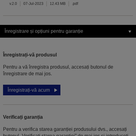
v.2.0
07-Jul-2023
12.43 MB
.pdf
Înregistrare și opțiuni pentru garanție
Înregistrați-vă produsul
Pentru a vă înregistra produsul, accesați butonul de
înregistrare de mai jos.
Înregistrați-vă acum
Verificați garanția
Pentru a verifica starea garanției produsului dvs., accesați
butonul „Verificati starea garanției” de mai jos și introduceți