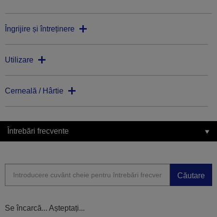
Îngrijire și întreținere
Utilizare
Cerneală / Hârtie
Întrebări frecvente
Căutare
Se încarcă... Așteptați...