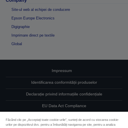
Company
Site-ul web al echipei de conducere
Epson Europe Electronics
Digigraphie
Imprimare direct pe textile
Global
Impressum
Identificarea conformității produselor
Declarație privind informațiile confidențiale
EU Data Act Compliance
Contactaţi-ne în legătură cu datele dumneavoastră
Făcând clic pe „Acceptați toate cookie-urile”, sunteți de acord cu stocarea cookie-
urilor pe dispozitivul dvs. pentru a îmbunătăți navigarea pe site, pentru a analiza