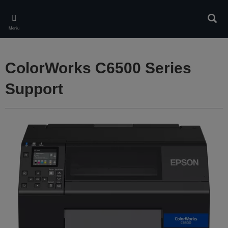
Skip
to
Căuta
main
Meniu
content
ColorWorks C6500 Series
Support