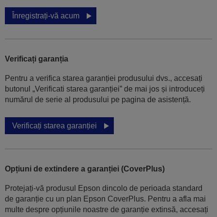
Înregistrați-vă acum
Verificați garanția
Pentru a verifica starea garanției produsului dvs., accesați
butonul „Verificati starea garanției” de mai jos și introduceți
numărul de serie al produsului pe pagina de asistență.
Verificați starea garanției
Opțiuni de extindere a garanției (CoverPlus)
Protejați-vă produsul Epson dincolo de perioada standard
de garanție cu un plan Epson CoverPlus. Pentru a afla mai
multe despre opțiunile noastre de garanție extinsă, accesați