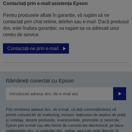
Contactați prin e-mail asistența Epson
Pentru produsele aflate în garanție, vă rugăm să ne
contactați prin chat online, telefon sau e-mail. Dacă produsul
dvs. este înafara garanției, va rugam sa va adresati unui
centru de service.
Contactați-ne prin e-mail
Rămâneți conectat cu Epson
Trimiteț
Prin trimiterea adresei dvs. de e-mail, vă dați consimțământul să
primiți comunicări de marketing, inclusiv realizarea de analize de piață
și sondaje, despre produsele, evenimentele, promoțiile și serviciile
Epson prin e-mail sau alte forme de comunicare electronică, pe baza
preferințelor dvs. și conduitei dvs. online, așa cum este descris în