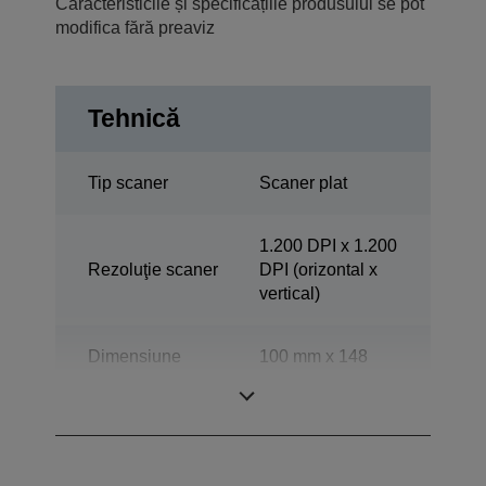
Caracteristicile și specificațiile produsului se pot
modifica fără preaviz
Tehnică
Tip scaner
Scaner plat
1.200 DPI x 1.200
Rezoluţie scaner
DPI (orizontal x
vertical)
Dimensiune
100 mm x 148
minimă
mm (orizontal x
documente ADF
vertical)