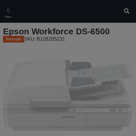
Skip
to
Căuta
main
Meniu
content
Epson Workforce DS-6500
SKU: B11B205231
Întrerupt