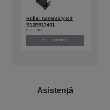
Roller Assembly Kit
Trusă 
B12B81929
B12B813481
B12B813481
Aflați mai multe
Asistență