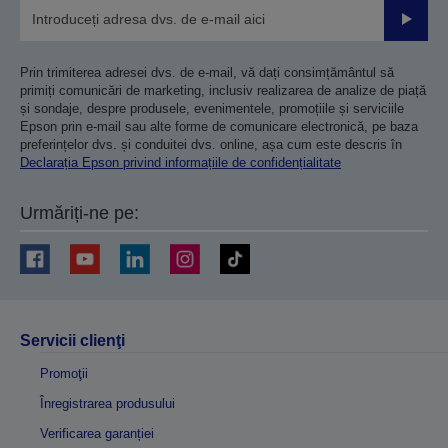
Trimiteț
Prin trimiterea adresei dvs. de e-mail, vă dați consimțământul să
primiți comunicări de marketing, inclusiv realizarea de analize de piață
și sondaje, despre produsele, evenimentele, promoțiile și serviciile
Epson prin e-mail sau alte forme de comunicare electronică, pe baza
preferințelor dvs. și conduitei dvs. online, așa cum este descris în
Declarația Epson privind informațiile de confidențialitate
Urmăriți-ne pe:
Servicii clienţi
Promoţii
Înregistrarea produsului
Verificarea garanției