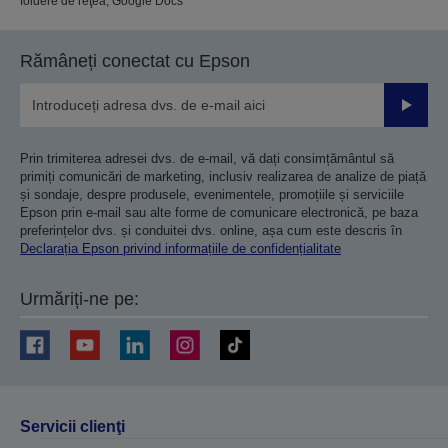
foldere de reţea, Google Docs
Rămâneți conectat cu Epson
Trimiteț
Prin trimiterea adresei dvs. de e-mail, vă dați consimțământul să
primiți comunicări de marketing, inclusiv realizarea de analize de piață
și sondaje, despre produsele, evenimentele, promoțiile și serviciile
Epson prin e-mail sau alte forme de comunicare electronică, pe baza
preferințelor dvs. și conduitei dvs. online, așa cum este descris în
Declarația Epson privind informațiile de confidențialitate
Urmăriți-ne pe:
Servicii clienţi