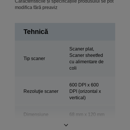
Caracteristicile și specificațiile produsului se pot
modifica fără preaviz
Tehnică
Scaner plat,
Scaner sheetfed
Tip scaner
cu alimentare de
coli
600 DPI x 600
Rezoluţie scaner
DPI (orizontal x
vertical)
Dimensiune
68 mm x 120 mm
minimă
(orizontal x
documente ADF
vertical)