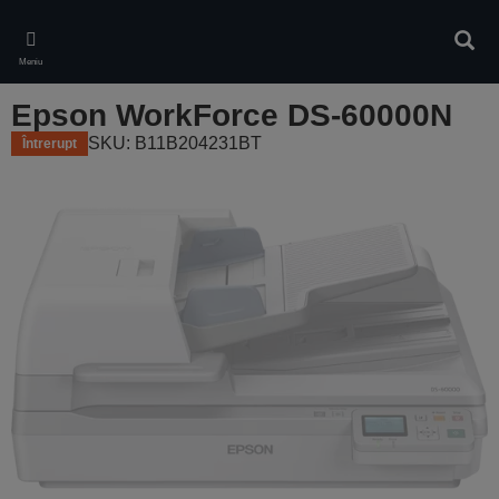
Skip
to
Căuta
main
Meniu
content
Epson WorkForce DS-60000N
SKU: B11B204231BT
Întrerupt