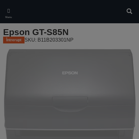
Skip
to
Căuta
main
Meniu
content
Epson GT-S85N
SKU: B11B203301NP
Întrerupt