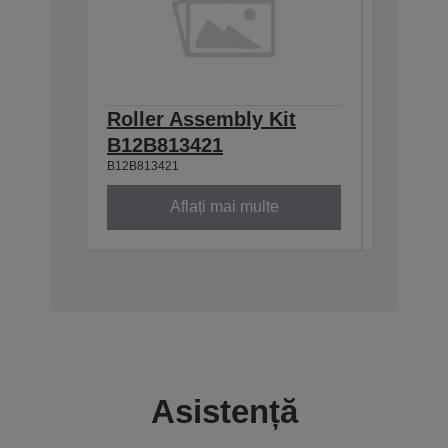
Roller Assembly Kit
Carrie
B12B81343
B12B813421
B12B813421
Aflați mai multe
Asistență