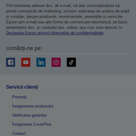
Prin trimiterea adresei dvs. de e-mail, vă dați consimțământul să
primiți comunicări de marketing, inclusiv realizarea de analize de piață
și sondaje, despre produsele, evenimentele, promoțiile și serviciile
Epson prin e-mail sau alte forme de comunicare electronică, pe baza
preferințelor dvs. și conduitei dvs. online, așa cum este descris în
Declarația Epson privind informațiile de confidențialitate
Urmăriți-ne pe:
Servicii clienţi
Promoţii
Înregistrarea produsului
Verificarea garanției
Înregistrare CoverPlus
Contact