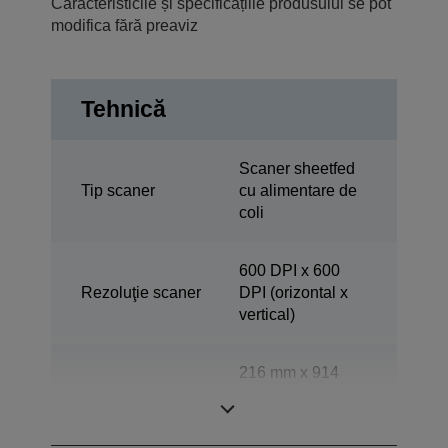
Caracteristicile și specificațiile produsului se pot
modifica fără preaviz
Tehnică
Scaner sheetfed
Tip scaner
cu alimentare de
coli
600 DPI x 600
Rezoluţie scaner
DPI (orizontal x
vertical)
216 mm x 914
Interval scanare
mm (orizontal x
vertical)