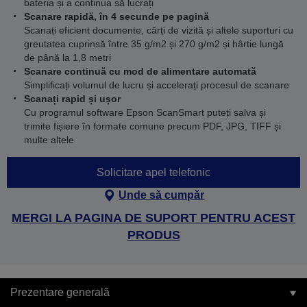
bateria și a continua să lucrați
Scanare rapidă, în 4 secunde pe pagină
Scanați eficient documente, cărți de vizită și altele suporturi cu
greutatea cuprinsă între 35 g/m2 și 270 g/m2 și hârtie lungă
de până la 1,8 metri
Scanare continuă cu mod de alimentare automată
Simplificați volumul de lucru și accelerați procesul de scanare
Scanați rapid și ușor
Cu programul software Epson ScanSmart puteți salva și
trimite fișiere în formate comune precum PDF, JPG, TIFF și
multe altele
Solicitare apel telefonic
Unde să cumpăr
MERGI LA PAGINA DE SUPORT PENTRU ACEST
PRODUS
Prezentare generală