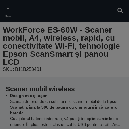
Skip
to
Căuta
main
Meniu
content
WorkForce ES-60W - Scaner
mobil, A4, wireless, rapid, cu
conectivitate Wi-Fi, tehnologie
Epson ScanSmart și panou
LCD
SKU: B11B253401
Scaner mobil wireless
Design mic și ușor
Scanați de oriunde cu cel mai mic scaner mobil de la Epson
Scanați până la 300 de pagini cu o singură încărcare a
bateriei
Cu ajutorul bateriei integrate, vă puteți îndeplini sarcinile de
oriunde. În plus, este inclus un cablu USB pentru a reîncărca