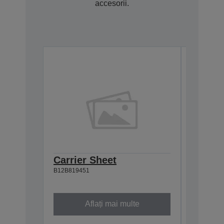
accesorii.
Carrier Sheet
Mainte
B12B819451
of 2)
B12B81948
Aflați mai multe