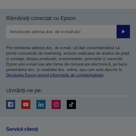
Rămâneți conectat cu Epson
Trimiteț
Prin trimiterea adresei dvs. de e-mail, vă dați consimțământul să
primiți comunicări de marketing, inclusiv realizarea de analize de piață
și sondaje, despre produsele, evenimentele, promoțiile și serviciile
Epson prin e-mail sau alte forme de comunicare electronică, pe baza
preferințelor dvs. și conduitei dvs. online, așa cum este descris în
Declarația Epson privind informațiile de confidențialitate
Urmăriți-ne pe:
Servicii clienţi