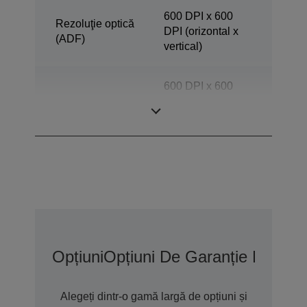
600 DPI x 600
Rezoluţie optică
DPI (orizontal x
(ADF)
vertical)
600 DPI x 600
Rezoluţie scaner
DPI (orizontal x
vertical)
Opțiuni
Opțiuni De Garanție Extins
Alegeți dintr-o gamă largă de opțiuni și