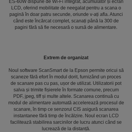
ES-60W dispune de Wi-Fi integrat, acumulator și ecran
LCD, oferind mobilitate de neegalat pentru a scana o
pagină în doar patru secunde, oriunde v-ați afla. Atunci
când este încărcat complet, scanați până la 300 de
pagini fără să fie necesară o sursă de alimentare.
Extrem de organizat
Noul software ScanSmart de la Epson permite oricui să
scaneze fără efort în modul dorit, furnizând un proces
de scanare pas cu pas, ușor de utilizat. Utilizatorii pot
salva și trimite fișierele în formate comune, precum
PDF, jpeg, tiff și multe altele. Scanarea continuă cu
modul de alimentare automată accelerează procesul de
scanare, în timp ce senzorul CIS asigură scanarea
instantanee fără timp de încălzire. Noul ecran LCD
facilitează stabilirea sarcinilor de lucru atunci când se
lucrează de la distanță.