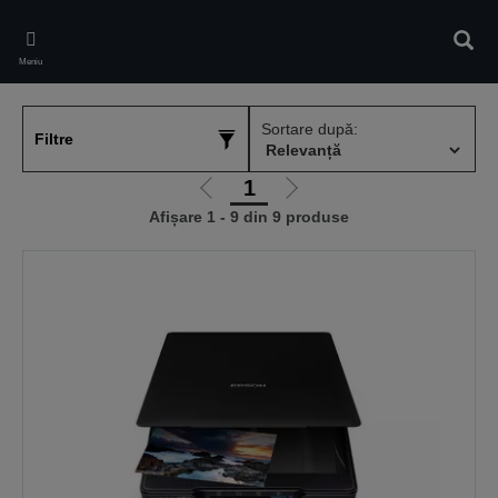
Skip
to
Căuta
main
Meniu
content
Sortare după:
Filtre
1
Mergi
Mergi
Afișare 1 - 9 din 9 produse
la
la
pagina
pagina
anterioară
următoare