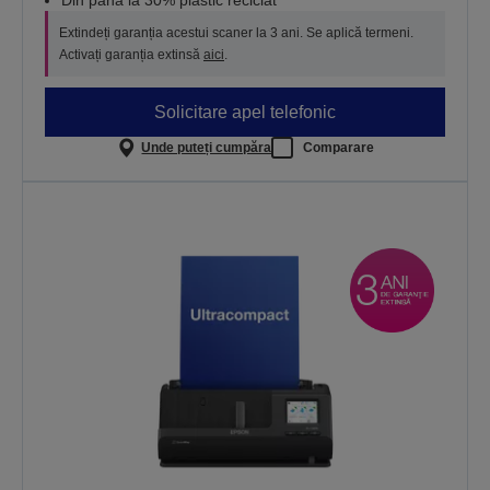
Din până la 30% plastic reciclat*
Extindeți garanția acestui scaner la 3 ani. Se aplică termeni.
Activați garanția extinsă
aici
.
Solicitare apel telefonic
Unde puteți cumpăra
Comparare