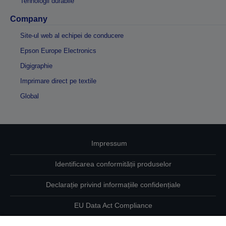
Tehnologii durabile
Company
Site-ul web al echipei de conducere
Epson Europe Electronics
Digigraphie
Imprimare direct pe textile
Global
Impressum
Identificarea conformității produselor
Declarație privind informațiile confidențiale
EU Data Act Compliance
Contactaţi-ne în legătură cu datele dumneavoastră