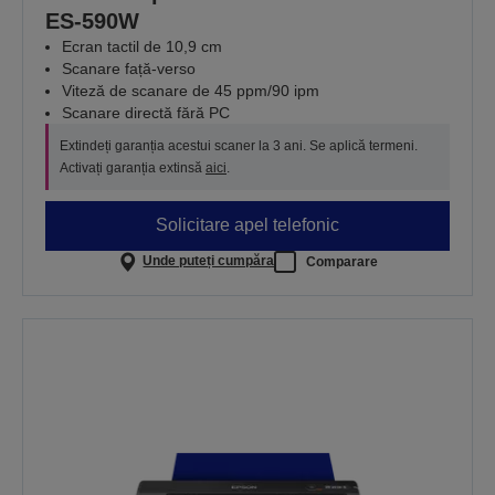
ES-590W
Ecran tactil de 10,9 cm
Scanare față-verso
Viteză de scanare de 45 ppm/90 ipm
Scanare directă fără PC
Extindeți garanția acestui scaner la 3 ani. Se aplică termeni.
Activați garanția extinsă
aici
.
Solicitare apel telefonic
Unde puteți cumpăra
Comparare