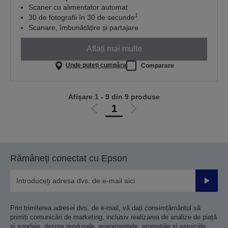
Scaner cu alimentator automat
1
30 de fotografii în 30 de secunde
Scanare, îmbunătățire și partajare
Aflați mai multe
Unde puteți cumpăra
Comparare
Afișare 1 - 9 din 9 produse
1
Mergi
Mergi
la
la
pagina
pagina
anterioară
următoare
Rămâneți conectat cu Epson
Trimiteț
Prin trimiterea adresei dvs. de e-mail, vă dați consimțământul să
primiți comunicări de marketing, inclusiv realizarea de analize de piață
și sondaje, despre produsele, evenimentele, promoțiile și serviciile