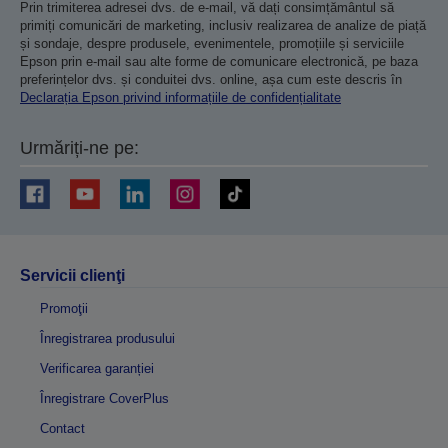
Prin trimiterea adresei dvs. de e-mail, vă dați consimțământul să
primiți comunicări de marketing, inclusiv realizarea de analize de piață
și sondaje, despre produsele, evenimentele, promoțiile și serviciile
Epson prin e-mail sau alte forme de comunicare electronică, pe baza
preferințelor dvs. și conduitei dvs. online, așa cum este descris în
Declarația Epson privind informațiile de confidențialitate
Urmăriți-ne pe:
Servicii clienţi
Promoţii
Înregistrarea produsului
Verificarea garanției
Înregistrare CoverPlus
Contact