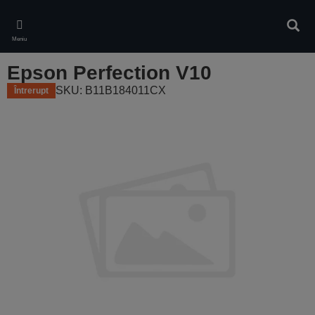
Skip
to
Căuta
main
Meniu
content
Epson Perfection V10
SKU: B11B184011CX
Întrerupt