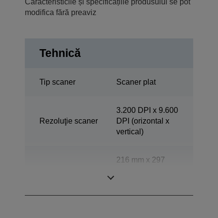
Caracteristicile și specificațiile produsului se pot
modifica fără preaviz
Tehnică
Tip scaner
Scaner plat
3.200 DPI x 9.600
Rezoluţie scaner
DPI (orizontal x
vertical)
216 mm x 297
Interval scanare
mm (orizontal x
vertical)