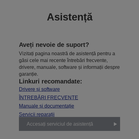
Asistență
Aveți nevoie de suport?
Vizitați pagina noastră de asistență pentru a
găsi cele mai recente întrebări frecvente,
drivere, manuale, software și informații despre
garanție.
Linkuri recomandate:
Drivere și software
ÎNTREBĂRI FRECVENTE
Manuale și documentație
Servicii reparații
Accesați serviciul de asistență