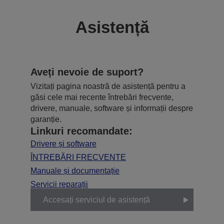
Asistență
Aveți nevoie de suport?
Vizitați pagina noastră de asistență pentru a
găsi cele mai recente întrebări frecvente,
drivere, manuale, software și informații despre
garanție.
Linkuri recomandate:
Drivere și software
ÎNTREBĂRI FRECVENTE
Manuale și documentație
Servicii reparații
Accesați serviciul de asistență