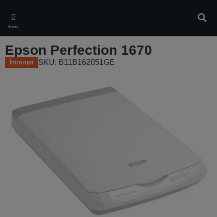
Skip
to
Căuta
main
Meniu
content
Epson Perfection 1670
SKU: B11B162051GE
Întrerupt