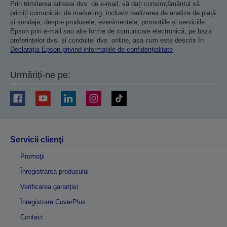
Prin trimiterea adresei dvs. de e-mail, vă dați consimțământul să
primiți comunicări de marketing, inclusiv realizarea de analize de piață
și sondaje, despre produsele, evenimentele, promoțiile și serviciile
Epson prin e-mail sau alte forme de comunicare electronică, pe baza
preferințelor dvs. și conduitei dvs. online, așa cum este descris în
Declarația Epson privind informațiile de confidențialitate
Urmăriți-ne pe:
Servicii clienţi
Promoţii
Înregistrarea produsului
Verificarea garanției
Înregistrare CoverPlus
Contact