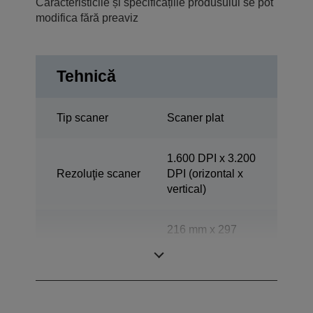
Caracteristicile și specificațiile produsului se pot
modifica fără preaviz
Tehnică
Tip scaner
Scaner plat
1.600 DPI x 3.200
Rezoluţie scaner
DPI (orizontal x
vertical)
216 mm x 297
Interval scanare
mm (orizontal x
vertical)