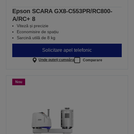
Epson SCARA GX8-C553PR/RC800-
A/RC+ 8
Viteză și precizie
Economisire de spațiu
Sarcină utilă de 8 kg
Solicitare apel telefonic
Unde puteți cumpăra
Comparare
Nou