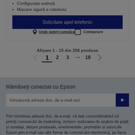
Configurație extinsă
Mișcare sigură a robotului
Solicitare apel telefonic
Unde puteți cumpăra
Comparare
Afișare 1 - 15 din 256 produse
1
2
3
⋯
18
Mergi
Mergi
la
la
pagina
pagina
anterioară
următoare
Rămâneți conectat cu Epson
Trimiteț
Prin trimiterea adresei dvs. de e-mail, vă dați consimțământul să
primiți comunicări de marketing, inclusiv realizarea de analize de piață
și sondaje, despre produsele, evenimentele, promoțiile și serviciile
Epson prin e-mail sau alte forme de comunicare electronică, pe baza