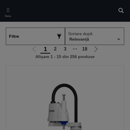
Skip
to
Căuta
main
Meniu
content
Sortare după:
Filtre
1
2
3
⋯
18
Mergi
Mergi
Afișare 1 - 15 din 256 produse
la
la
pagina
pagina
anterioară
următoare