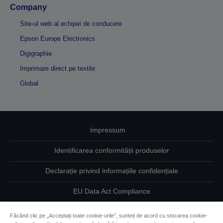
Company
Site-ul web al echipei de conducere
Epson Europe Electronics
Digigraphie
Imprimare direct pe textile
Global
Impressum
Identificarea conformității produselor
Declarație privind informațiile confidențiale
EU Data Act Compliance
Contactaţi-ne în legătură cu datele dumneavoastră
Făcând clic pe „Acceptați toate cookie-urile”, sunteți de acord cu stocarea cookie-