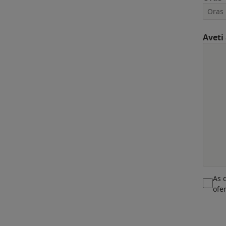
Aveti
As 
ofe