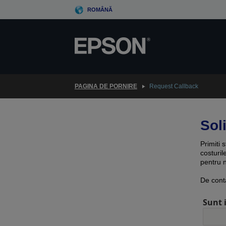
Skip
ROMÂNĂ
to
main
content
PAGINA DE PORNIRE
Request Callback
Soli
Primiti 
costuril
pentru n
De cont
Sunt 