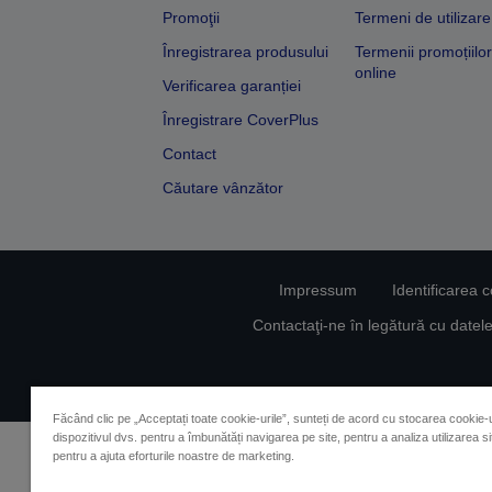
Promoţii
Termeni de utilizare
Înregistrarea produsului
Termenii promoțiilor
online
Verificarea garanției
Înregistrare CoverPlus
Contact
Căutare vânzător
Impressum
Identificarea 
Contactaţi-ne în legătură cu date
Făcând clic pe „Acceptați toate cookie-urile”, sunteți de acord cu stocarea cookie-u
dispozitivul dvs. pentru a îmbunătăți navigarea pe site, pentru a analiza utilizarea sit
pentru a ajuta eforturile noastre de marketing.