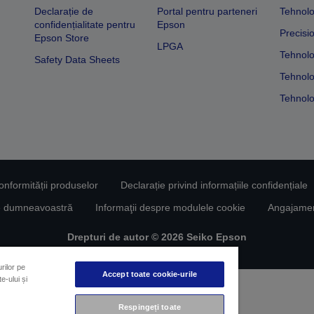
Declarație de
Portal pentru parteneri
Tehnolo
confidențialitate pentru
Epson
Precisi
Epson Store
LPGA
Tehnolo
Safety Data Sheets
Tehnolo
Tehnolo
conformității produselor
Declarație privind informațiile confidențiale
le dumneavoastră
Informaţii despre modulele cookie
Angajament
Drepturi de autor © 2026 Seiko Epson
rilor pe
Accept toate cookie-urile
e-ului și
Respingeți toate