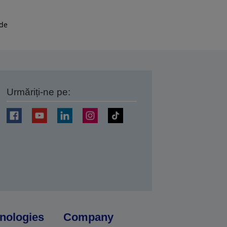
 de
Urmăriți-ne pe:
ți
nologies
Company