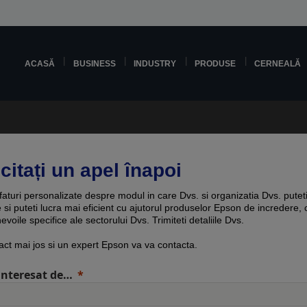
ACASĂ
BUSINESS
INDUSTRY
PRODUSE
CERNEALĂ
citați un apel înapoi
sfaturi personalizate despre modul in care Dvs. si organizatia Dvs. putet
e si puteti lucra mai eficient cu ajutorul produselor Epson de incredere, 
evoile specifice ale sectorului Dvs. Trimiteti detaliile Dvs.
act mai jos si un expert Epson va va contacta.
interesat de…