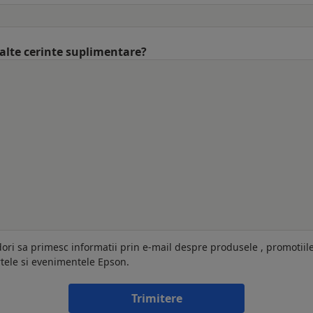
 alte cerinte suplimentare?
dori sa primesc informatii prin e-mail despre produsele , promotiil
rtele si evenimentele Epson.
Trimitere