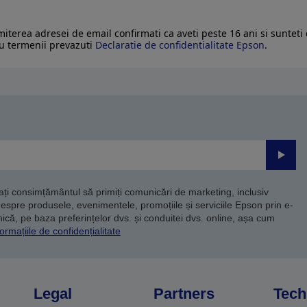
imiterea adresei de email confirmati ca aveti peste 16 ani si sunteti
u termenii prevazuti
Declaratie de confidentialitate Epson
.
Trimite
dați consimțământul să primiți comunicări de marketing, inclusiv
despre produsele, evenimentele, promoțiile și serviciile Epson prin e-
că, pe baza preferințelor dvs. și conduitei dvs. online, așa cum
ormațiile de confidențialitate
Legal
Partners
Tech