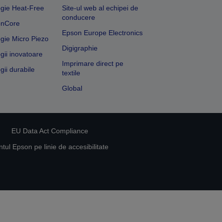
gie Heat-Free
Site-ul web al echipei de
conducere
onCore
Epson Europe Electronics
gie Micro Piezo
Digigraphie
gii inovatoare
Imprimare direct pe
gii durabile
textile
Global
EU Data Act Compliance
ul Epson pe linie de accesibilitate