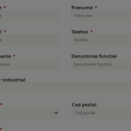
e
Prenume
l
Telefon
anie
Denumirea functiei
r industrial
Cod postal