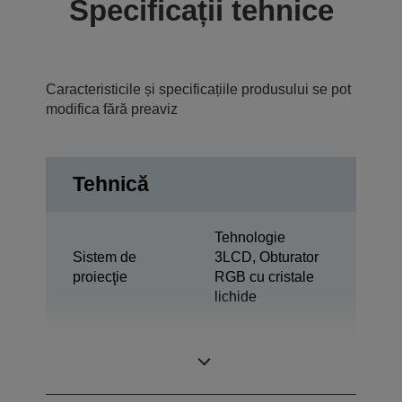
Specificații tehnice
Caracteristicile și specificațiile produsului se pot
modifica fără preaviz
Tehnică
Tehnologie
Sistem de
3LCD, Obturator
proiecţie
RGB cu cristale
lichide
0,59 inchi cu C2
Panou LCD
Fine