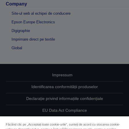
Company
Site-ul web al echipei de conducere
Epson Europe Electronics
Digigraphie
Imprimare direct pe textile
Global
Impressum
Identificarea conformității produselor
Declarație privind informațiile confidențiale
EU Data Act Compliance
Contactaţi-ne în legătură cu datele dumneavoastră
Făcând clic pe „Acceptați toate cookie-urile”, sunteți de acord cu stocarea cookie-