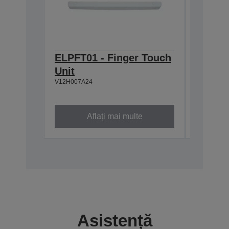
ELPFT01 - Finger Touch
Contro
Unit
Box -
V12H007A24
V12HB110
Aflați mai multe
Asistență