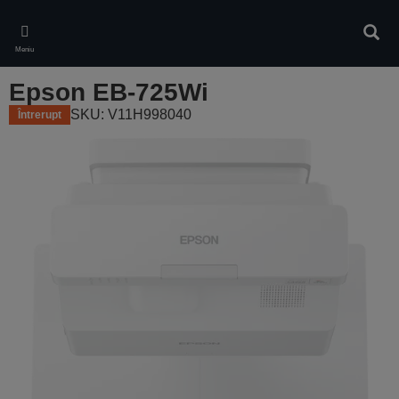
Skip
to
Căuta
main
Meniu
content
Epson EB-725Wi
SKU: V11H998040
Întrerupt