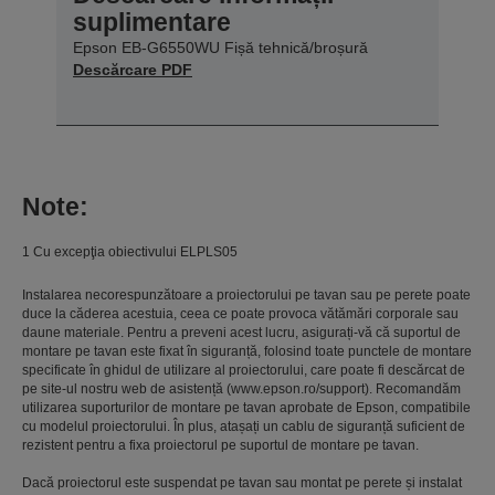
suplimentare
Epson EB-G6550WU Fișă tehnică/broșură
Descărcare PDF
Note:
1 Cu excepţia obiectivului ELPLS05
Instalarea necorespunzătoare a proiectorului pe tavan sau pe perete poate
duce la căderea acestuia, ceea ce poate provoca vătămări corporale sau
daune materiale. Pentru a preveni acest lucru, asigurați-vă că suportul de
montare pe tavan este fixat în siguranță, folosind toate punctele de montare
specificate în ghidul de utilizare al proiectorului, care poate fi descărcat de
pe site-ul nostru web de asistență (www.epson.ro/support). Recomandăm
utilizarea suporturilor de montare pe tavan aprobate de Epson, compatibile
cu modelul proiectorului. În plus, atașați un cablu de siguranță suficient de
rezistent pentru a fixa proiectorul pe suportul de montare pe tavan.
Dacă proiectorul este suspendat pe tavan sau montat pe perete și instalat