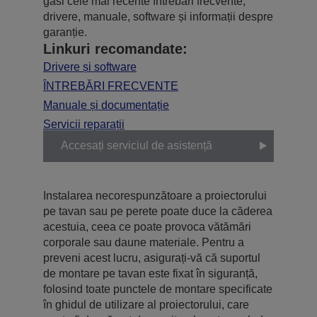
găsi cele mai recente întrebări frecvente,
drivere, manuale, software și informații despre
garanție.
Linkuri recomandate:
Drivere și software
ÎNTREBĂRI FRECVENTE
Manuale și documentație
Servicii reparații
Accesați serviciul de asistență
Instalarea necorespunzătoare a proiectorului
pe tavan sau pe perete poate duce la căderea
acestuia, ceea ce poate provoca vătămări
corporale sau daune materiale. Pentru a
preveni acest lucru, asigurați-vă că suportul
de montare pe tavan este fixat în siguranță,
folosind toate punctele de montare specificate
în ghidul de utilizare al proiectorului, care