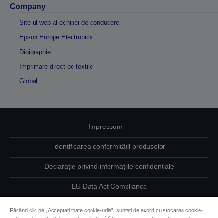
Company
Site-ul web al echipei de conducere
Epson Europe Electronics
Digigraphie
Imprimare direct pe textile
Global
Impressum
Identificarea conformității produselor
Declarație privind informațiile confidențiale
EU Data Act Compliance
Contactaţi-ne în legătură cu datele dumneavoastră
Făcând clic pe „Acceptați toate cookie-urile”, sunteți de acord cu stocarea cookie-