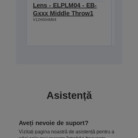
Lens - ELPLM04 - EB-
Ceilin
Gxxx Middle Throw1
ELPMB
V12H004M04
V12H003B
Asistență
Aveți nevoie de suport?
Vizitați pagina noastră de asistență pentru a