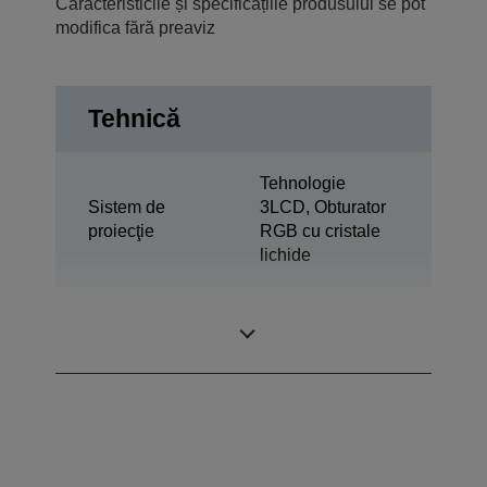
Caracteristicile și specificațiile produsului se pot
modifica fără preaviz
Tehnică
Tehnologie
Sistem de
3LCD, Obturator
proiecţie
RGB cu cristale
lichide
0,76 inchi cu C2
Panou LCD
Fine