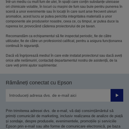
într-un mediu cu mult fum de ulei, în spații care conțin substanțe uleioase
ori chimicale volatile, în locuri cu mașini de fum sau bule pentru punerea în
scenă a unor evenimente sau în locații în care sunt arse frecvent uleiuri
aromatice, acest lucru ar putea periclita integritatea materială a unor
componente ale produselor noastre, ceea ce, cu timpul, ar putea duce la
ruperea lor, provocând căderea proiectorului de pe tavan.
Recomandăm ca echipamentul să fie inspectat periodic, fie de către
utilizator, fie de către un profesionist calificat, pentru a asigura funcționarea
continuă în siguranță.
Dacă vă îngrijorează mediul în care este instalat proiectorul sau dacă aveți
orice alte nelămuriri, contactați departamentul nostru de asistență, de la
care veți primi ajutor suplimentar.
Rămâneți conectat cu Epson
Trimiteț
Prin trimiterea adresei dvs. de e-mail, vă dați consimțământul să
primiți comunicări de marketing, inclusiv realizarea de analize de piață
și sondaje, despre produsele, evenimentele, promoțiile și serviciile
Epson prin e-mail sau alte forme de comunicare electronică, pe baza