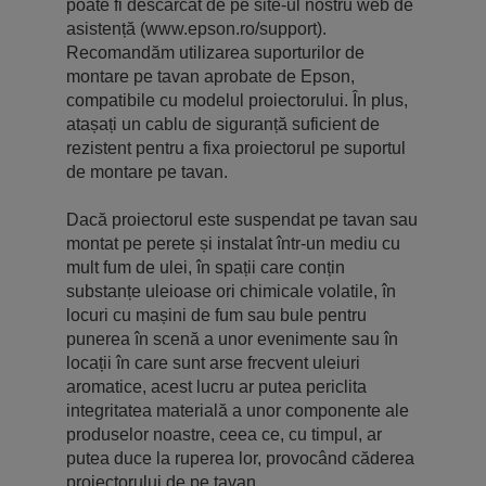
poate fi descărcat de pe site-ul nostru web de
asistență (www.epson.ro/support).
Recomandăm utilizarea suporturilor de
montare pe tavan aprobate de Epson,
compatibile cu modelul proiectorului. În plus,
atașați un cablu de siguranță suficient de
rezistent pentru a fixa proiectorul pe suportul
de montare pe tavan.
Dacă proiectorul este suspendat pe tavan sau
montat pe perete și instalat într-un mediu cu
mult fum de ulei, în spații care conțin
substanțe uleioase ori chimicale volatile, în
locuri cu mașini de fum sau bule pentru
punerea în scenă a unor evenimente sau în
locații în care sunt arse frecvent uleiuri
aromatice, acest lucru ar putea periclita
integritatea materială a unor componente ale
produselor noastre, ceea ce, cu timpul, ar
putea duce la ruperea lor, provocând căderea
proiectorului de pe tavan.