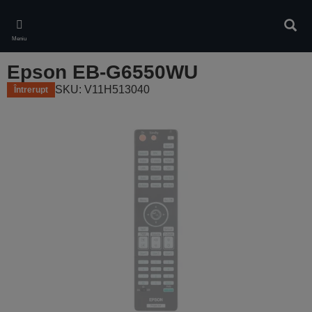
Skip
to
Căuta
main
Meniu
content
Epson EB-G6550WU
SKU: V11H513040
Întrerupt