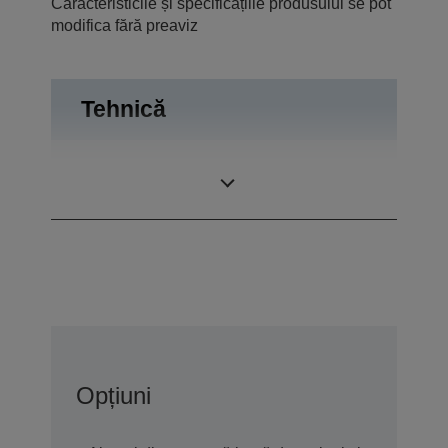
Caracteristicile și specificațiile produsului se pot
modifica fără preaviz
Tehnică
0,74 inchi cu MLA
Panou LCD
(D7)
Opțiuni