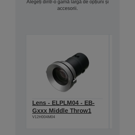
Alegeți dintr-o gamă largă de opțiuni și
accesorii.
Lens - ELPLM04 - EB-
Lens -
Gxxx Middle Throw1
Gxxx 
V12H004M04
V12H004S