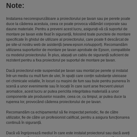
Note:
Instalarea necorespunzătoare a proiectorului pe tavan sau pe perete poate
duce la căderea acestuia, ceea ce poate provoca vătămări corporale sau
daune materiale. Pentru a preveni acest lucru, asigurați-vă că suportul de
montare pe tavan este fixat în siguranță, folosind toate punctele de montare
specificate în ghidul de utilizare al proiectorului, care poate fi descărcat de
pe site-ul nostru web de asistență (www.epson.ro/support). Recomandăm
utilizarea suporturilor de montare pe tavan aprobate de Epson, compatibile
cu modelul proiectorului. În plus, atașați un cablu de siguranță suficient de
rezistent pentru a fixa proiectorul pe suportul de montare pe tavan.
Dacă proiectorul este suspendat pe tavan sau montat pe perete și instalat
într-un mediu cu mult fum de ulei, în spații care conțin substanțe uleioase
ori chimicale volatile, în locuri cu mașini de fum sau bule pentru punerea în
scenă a unor evenimente sau în locații în care sunt arse frecvent uleiuri
aromatice, acest lucru ar putea periclita integritatea materială a unor
componente ale produselor noastre, ceea ce, cu timpul, ar putea duce la
ruperea lor, provocând căderea proiectorului de pe tavan.
Recomandăm ca echipamentul să fie inspectat periodic, fie de către
utilizator, fie de către un profesionist calificat, pentru a asigura funcționarea
continuă în siguranță.
Dacă vă îngrijorează mediul în care este instalat proiectorul sau dacă aveți