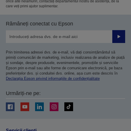
orice alte nelămuriri, contactați departamentul nostru de asistență, de la
care veți primi ajutor suplimentar.
Rămâneți conectat cu Epson
Trimiteț
Prin trimiterea adresei dvs. de e-mail, vă dați consimțământul să
primiți comunicări de marketing, inclusiv realizarea de analize de piață
și sondaje, despre produsele, evenimentele, promoțiile și serviciile
Epson prin e-mail sau alte forme de comunicare electronică, pe baza
preferințelor dvs. și conduitei dvs. online, așa cum este descris în
Declarația Epson privind informațiile de confidențialitate
Urmăriți-ne pe:
Servicii clienţi