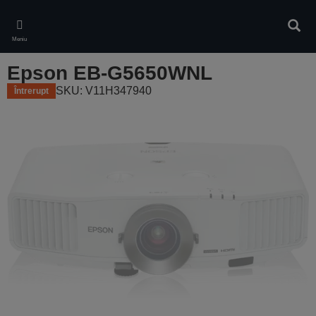
Skip
to
Căuta
main
Meniu
content
Epson EB-G5650WNL
SKU: V11H347940
Întrerupt