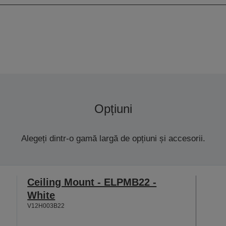
Opțiuni
Alegeți dintr-o gamă largă de opțiuni și accesorii.
Ceiling Mount - ELPMB22 -
White
V12H003B22