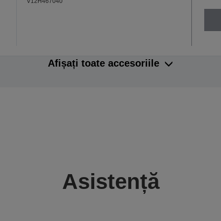
V12H467040
Afișați toate accesoriile
Asistență