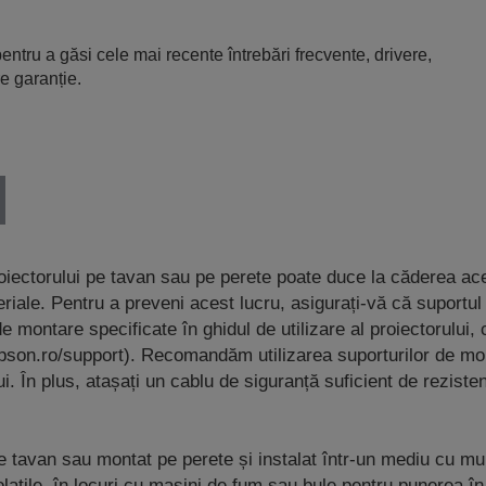
entru a găsi cele mai recente întrebări frecvente, drivere,
e garanție.
oiectorului pe tavan sau pe perete poate duce la căderea ac
iale. Pentru a preveni acest lucru, asigurați-vă că suportul
e montare specificate în ghidul de utilizare al proiectorului,
pson.ro/support). Recomandăm utilizarea suporturilor de mo
. În plus, atașați un cablu de siguranță suficient de rezisten
tavan sau montat pe perete și instalat într-un mediu cu mult
olatile, în locuri cu mașini de fum sau bule pentru punerea 