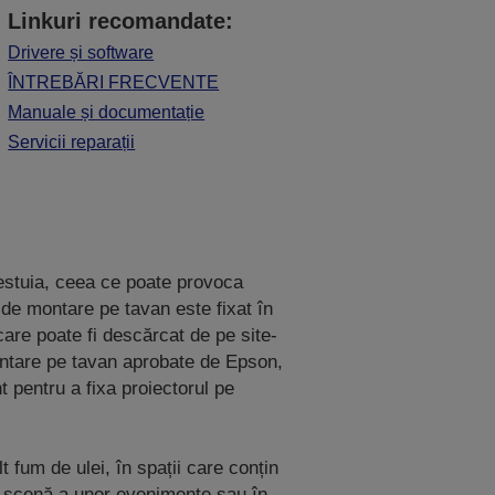
Linkuri recomandate:
Drivere și software
ÎNTREBĂRI FRECVENTE
Manuale și documentație
Servicii reparații
estuia, ceea ce poate provoca
 de montare pe tavan este fixat în
 care poate fi descărcat de pe site-
ntare pe tavan aprobate de Epson,
t pentru a fixa proiectorul pe
 fum de ulei, în spații care conțin
în scenă a unor evenimente sau în