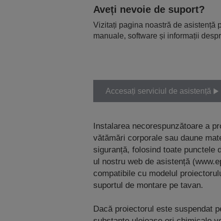
Aveți nevoie de suport?
Vizitați pagina noastră de asistență p
manuale, software și informații despr
Accesați serviciul de asistență
Instalarea necorespunzătoare a pr
vătămări corporale sau daune mater
siguranță, folosind toate punctele d
ul nostru web de asistență (www.e
compatibile cu modelul proiectorului
suportul de montare pe tavan.
Dacă proiectorul este suspendat pe 
substanțe uleioase ori chimicale v