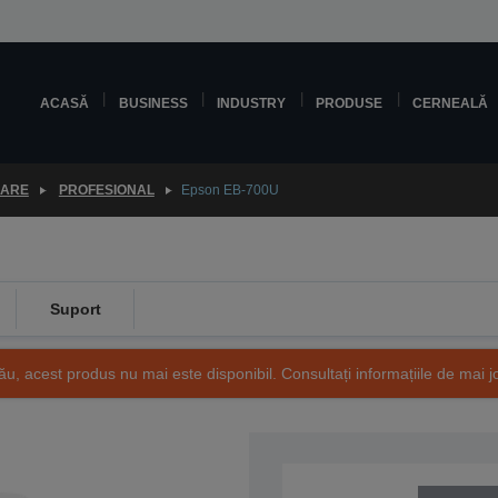
ACASĂ
BUSINESS
INDUSTRY
PRODUSE
CERNEALĂ
OARE
PROFESIONAL
Epson EB-700U
Suport
ău, acest produs nu mai este disponibil. Consultați informațiile de mai j
SKU: V11H878540