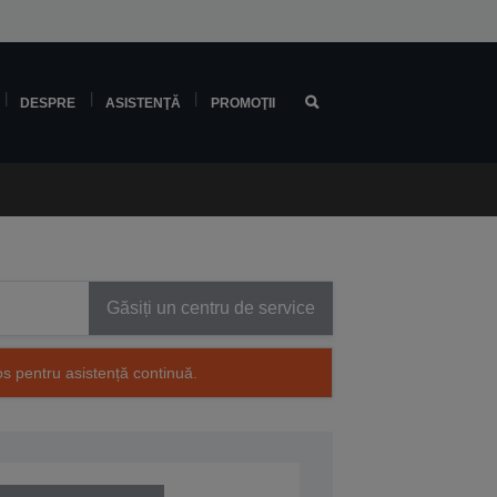
DESPRE
ASISTENŢĂ
PROMOŢII
Găsiți un centru de service
os pentru asistență continuă.