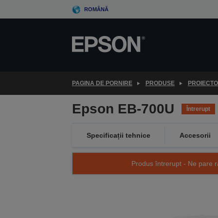
Skip
ROMÂNĂ
to
main
content
PAGINA DE PORNIRE
PRODUSE
PROIECT
Epson EB-700U
Întrerupt
Specificații tehnice
Accesorii
Produs întrerupt - Ne pare r