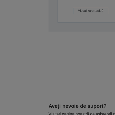
Vizualizare rapidă
Aveți nevoie de suport?
Vizitați pagina noastră de asistență p