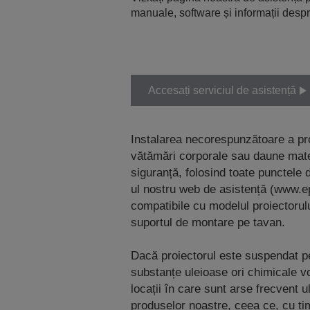
manuale, software și informații despr
Accesați serviciul de asistență
Instalarea necorespunzătoare a pr
vătămări corporale sau daune mater
siguranță, folosind toate punctele d
ul nostru web de asistență (www.e
compatibile cu modelul proiectorului
suportul de montare pe tavan.
Dacă proiectorul este suspendat pe 
substanțe uleioase ori chimicale v
locații în care sunt arse frecvent 
produselor noastre, ceea ce, cu ti