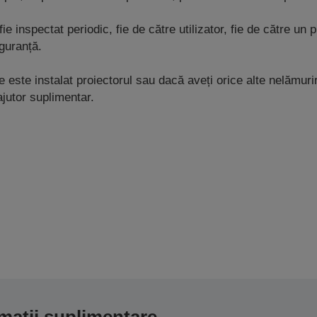
nspectat periodic, fie de către utilizator, fie de către un pr
guranță.
 este instalat proiectorul sau dacă aveți orice alte nelămuri
ajutor suplimentar.
mații suplimentare