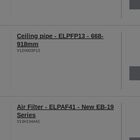
Ceiling pipe - ELPFP13 - 668-
918mm
V12H003P13
Air Filter - ELPAF41 - New EB-19
Series
V13H134A41