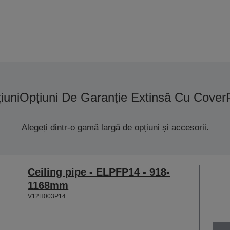
iuni
Opțiuni De Garanție Extinsă Cu Cover
Alegeți dintr-o gamă largă de opțiuni și accesorii.
Ceiling pipe - ELPFP14 - 918-
1168mm
V12H003P14