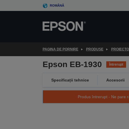
Skip
ROMÂNĂ
to
main
content
PAGINA DE PORNIRE
PRODUSE
PROIECT
Epson EB-1930
Întrerupt
Specificații tehnice
Accesorii
Produs întrerupt - Ne pare r