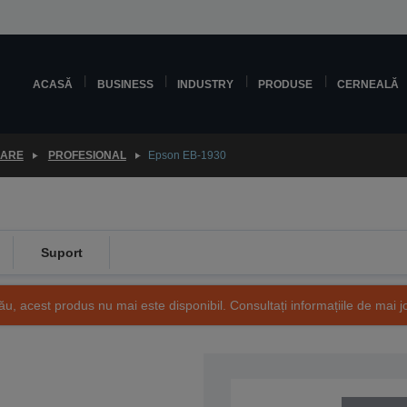
ACASĂ
BUSINESS
INDUSTRY
PRODUSE
CERNEALĂ
OARE
PROFESIONAL
Epson EB-1930
Suport
ău, acest produs nu mai este disponibil. Consultați informațiile de mai j
SKU: V11H506040