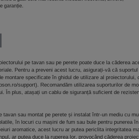
e garanție.
oiectorului pe tavan sau pe perete poate duce la căderea ac
iale. Pentru a preveni acest lucru, asigurați-vă că suportul
e montare specificate în ghidul de utilizare al proiectorului,
pson.ro/support). Recomandăm utilizarea suporturilor de mo
. În plus, atașați un cablu de siguranță suficient de rezisten
tavan sau montat pe perete și instalat într-un mediu cu mult
olatile, în locuri cu mașini de fum sau bule pentru punerea 
uleiuri aromatice, acest lucru ar putea periclita integritatea
mpul, ar putea duce la ruperea lor, provocând căderea proiec