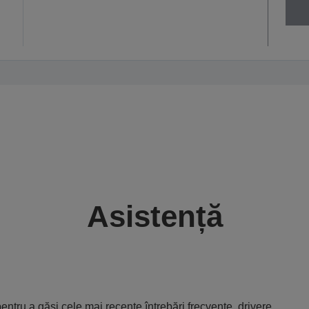
Asistență
entru a găsi cele mai recente întrebări frecvente, drivere,