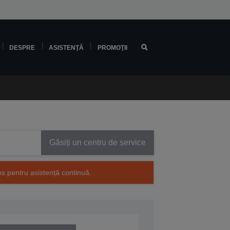
DESPRE
ASISTENŢĂ
PROMOŢII
Găsiți un centru de service
os pentru asistență continuă.