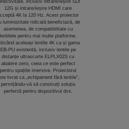
nectivitate, inclusiv intrare/ieșire SDI
12G și intrare/ieșire HDMI care
cceptă 4K la 120 Hz. Acest proiector
u luminozitate ridicată beneficiază, de
asemenea, de compatibilitate cu
lentilele pentru mai multe platforme,
tilizând aceleași lentile 4K ca și gama
EB-PU existentă, inclusiv lentile pe
distanțe ultrascurte ELPLX02S cu
abatere zero, ceea ce este perfect
pentru spațiile imersive. Proiectorul
ste livrat ca „echipament fără lentile”,
permițându-vă să construiți soluția
perfectă pentru dispozitivul dvs.