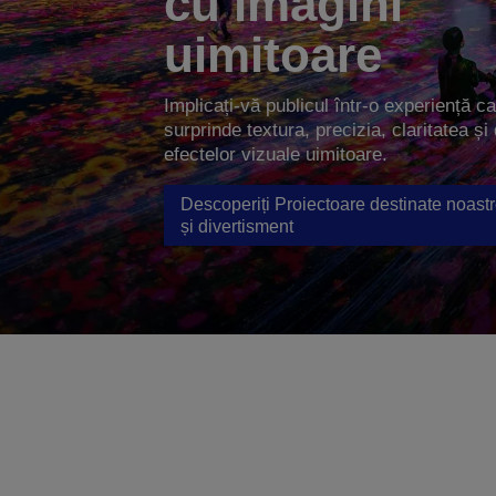
cu imagini
uimitoare
Implicați-vă publicul într-o experiență c
surprinde textura, precizia, claritatea și 
efectelor vizuale uimitoare.
Descoperiți Proiectoare destinate noastr
și divertisment