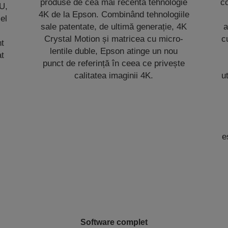
produse de cea mai recentă tehnologie
co
U,
4K de la Epson. Combinând tehnologiile
el
sale patentate, de ultimă generație, 4K
a
i
Crystal Motion și matricea cu micro-
c
nt
lentile duble, Epson atinge un nou
at
punct de referință în ceea ce privește
calitatea imaginii 4K.
u
e
Software complet