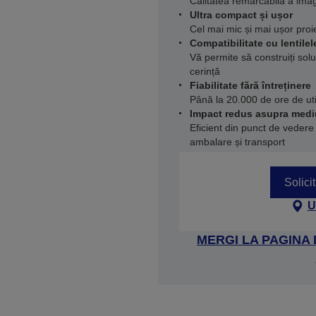
Calitatea remarcabilă a imag
Ultra compact și ușor
Cel mai mic și mai ușor pro
Compatibilitate cu lentile
Vă permite să construiți solu
cerință
Fiabilitate fără întreținere
Până la 20.000 de ore de util
Impact redus asupra medi
Eficient din punct de vedere 
ambalare și transport
Solici
U
MERGI LA PAGINA