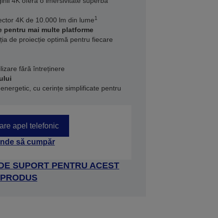
inii 4K oferă o imersivitate superbă
1
iector 4K de 10.000 lm din lume
le pentru mai multe platforme
ția de proiecție optimă pentru fiecare
izare fără întreținere
ului
energetic, cu cerințe simplificate pentru
tare apel telefonic
nde să cumpăr
 DE SUPORT PENTRU ACEST
PRODUS