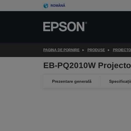
Skip
ROMÂNĂ
to
main
content
PAGINA DE PORNIRE
PRODUSE
PROIECT
EB-PQ2010W Projecto
Prezentare generală
Specificați