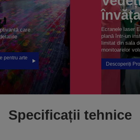
Vedeți
învăța
Ecranele laser E
aptivantă care
plană într-un in
detaliile
limitat din sala 
monitoarelor vol
e pentru arte
Descoperiți Pro
Specificații tehnice