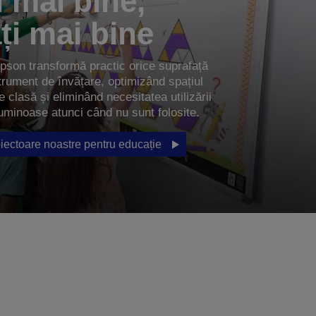
 mai bine,
ți mai bine
pson transformă practic orice suprafață
strument de învățare, optimizând spațiul
de clasă și eliminând necesitatea utilizării
uminoase atunci când nu sunt folosite.
iectoare noastre pentru educație