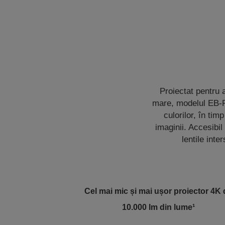
Proiectat pentru a
mare, modelul EB-P
culorilor, în ti
imaginii. Accesibi
lentile int
Cel mai mic și mai ușor proiector 4K
10.000 lm din lume¹