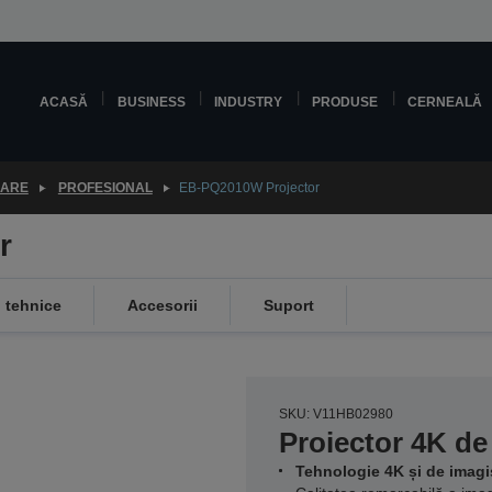
ACASĂ
BUSINESS
INDUSTRY
PRODUSE
CERNEALĂ
OARE
PROFESIONAL
EB-PQ2010W Projector
r
i tehnice
Accesorii
Suport
SKU: V11HB02980
Proiector 4K de
Tehnologie 4K și de imagi