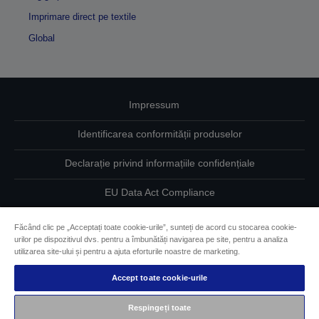
Imprimare direct pe textile
Global
Impressum
Identificarea conformității produselor
Declarație privind informațiile confidențiale
EU Data Act Compliance
Contactaţi-ne în legătură cu datele dumneavoastră
Făcând clic pe „Acceptați toate cookie-urile”, sunteți de acord cu stocarea cookie-
urilor pe dispozitivul dvs. pentru a îmbunătăți navigarea pe site, pentru a analiza
Informaţii despre modulele cookie
utilizarea site-ului și pentru a ajuta eforturile noastre de marketing.
Accept toate cookie-urile
Angajamentul Epson pe linie de accesibilitate
Respingeți toate