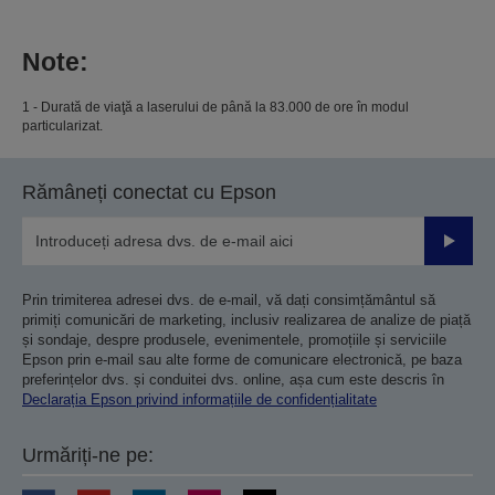
Note:
1 - Durată de viaţă a laserului de până la 83.000 de ore în modul
particularizat.
Rămâneți conectat cu Epson
Trimiteț
Prin trimiterea adresei dvs. de e-mail, vă dați consimțământul să
primiți comunicări de marketing, inclusiv realizarea de analize de piață
și sondaje, despre produsele, evenimentele, promoțiile și serviciile
Epson prin e-mail sau alte forme de comunicare electronică, pe baza
preferințelor dvs. și conduitei dvs. online, așa cum este descris în
Declarația Epson privind informațiile de confidențialitate
Urmăriți-ne pe: