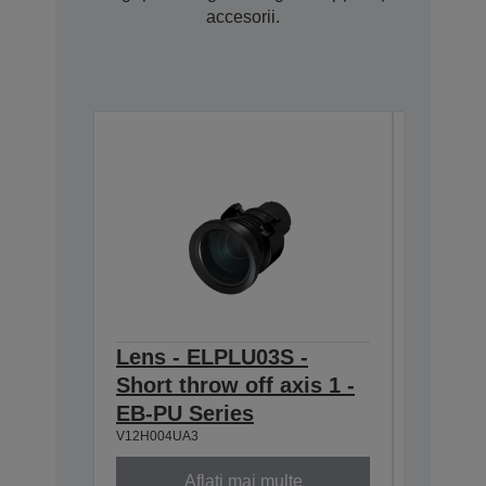
accesorii.
Lens - ELPLU03S -
Ceilin
Short throw off axis 1 -
ELPMB
V12H006A
EB-PU Series
V12H004UA3
Aflați mai multe