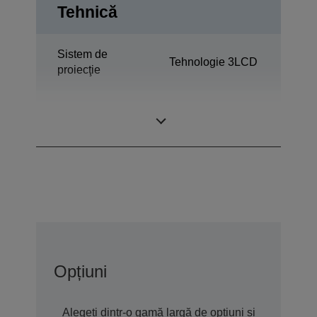
Tehnică
Sistem de
Tehnologie 3LCD
proiecţie
1,03 inchi cu C2
Panou LCD
Fine
Opțiuni
Alegeți dintr-o gamă largă de opțiuni și