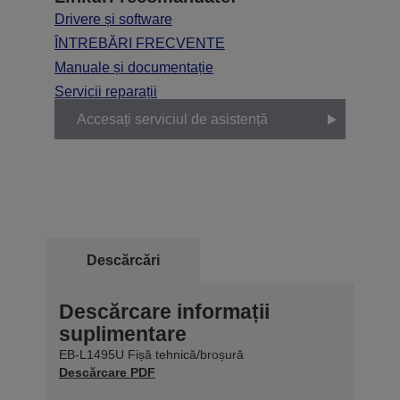
Drivere și software
ÎNTREBĂRI FRECVENTE
Manuale și documentație
Servicii reparații
Accesați serviciul de asistență
Descărcări
Descărcare informații
suplimentare
EB-L1495U Fișă tehnică/broșură
Descărcare PDF