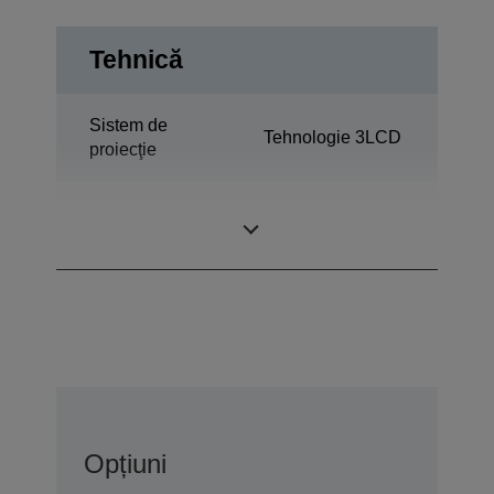
Tehnică
Sistem de
Tehnologie 3LCD
proiecţie
1,03 inchi cu C2
Panou LCD
Fine
Opțiuni