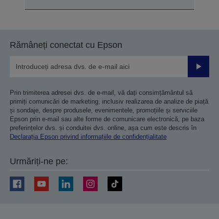
Rămâneți conectat cu Epson
Trimiteț
Prin trimiterea adresei dvs. de e-mail, vă dați consimțământul să
primiți comunicări de marketing, inclusiv realizarea de analize de piață
și sondaje, despre produsele, evenimentele, promoțiile și serviciile
Epson prin e-mail sau alte forme de comunicare electronică, pe baza
preferințelor dvs. și conduitei dvs. online, așa cum este descris în
Declarația Epson privind informațiile de confidențialitate
Urmăriți-ne pe: