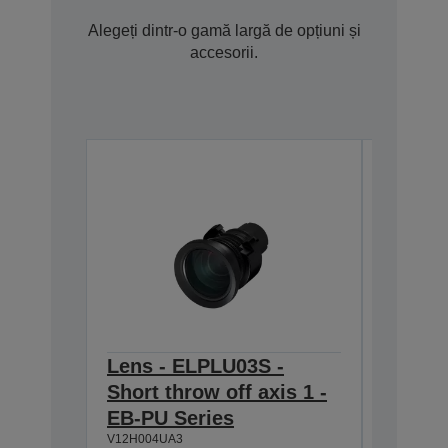
Alegeți dintr-o gamă largă de opțiuni și
accesorii.
Lens - ELPLU03S -
Wirele
Short throw off axis 1 -
ELPAP
V12H731P
EB-PU Series
V12H004UA3