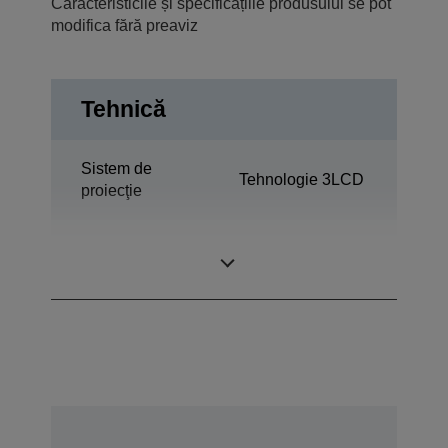
Caracteristicile și specificațiile produsului se pot
modifica fără preaviz
Tehnică
Sistem de
Tehnologie 3LCD
proiecţie
0,76 inchi cu C2
Panou LCD
Fine