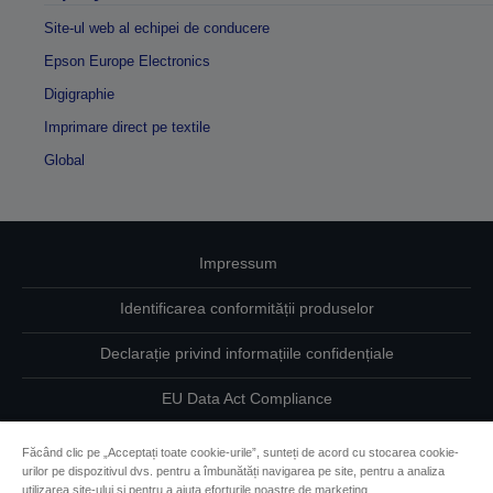
Site-ul web al echipei de conducere
Epson Europe Electronics
Digigraphie
Imprimare direct pe textile
Global
Impressum
Identificarea conformității produselor
Declarație privind informațiile confidențiale
EU Data Act Compliance
Contactaţi-ne în legătură cu datele dumneavoastră
Făcând clic pe „Acceptați toate cookie-urile”, sunteți de acord cu stocarea cookie-
urilor pe dispozitivul dvs. pentru a îmbunătăți navigarea pe site, pentru a analiza
Informaţii despre modulele cookie
utilizarea site-ului și pentru a ajuta eforturile noastre de marketing.