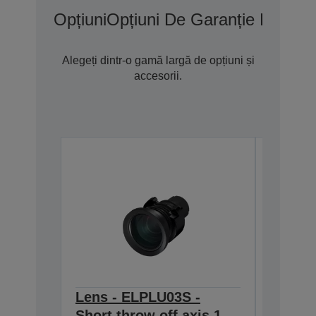
Opțiuni
Opțiuni De Garanție Extins
Alegeți dintr-o gamă largă de opțiuni și
accesorii.
Lens - ELPLU03S -
Lens -
Short throw off axis 1 -
throw 