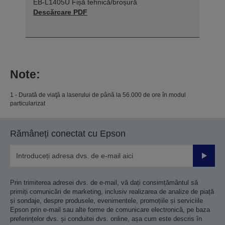
EB-L1405U Fișă tehnică/broșură
Descărcare PDF
Note:
1 - Durată de viaţă a laserului de până la 56.000 de ore în modul
particularizat
Rămâneți conectat cu Epson
Trimiteț
Prin trimiterea adresei dvs. de e-mail, vă dați consimțământul să
primiți comunicări de marketing, inclusiv realizarea de analize de piață
și sondaje, despre produsele, evenimentele, promoțiile și serviciile
Epson prin e-mail sau alte forme de comunicare electronică, pe baza
preferințelor dvs. și conduitei dvs. online, așa cum este descris în