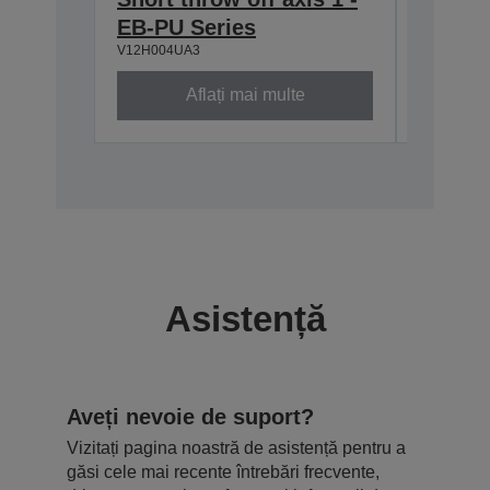
EB-PU Series
Series
V12H004UA3
V12H004M
Aflați mai multe
Asistență
Aveți nevoie de suport?
Vizitați pagina noastră de asistență pentru a
găsi cele mai recente întrebări frecvente,