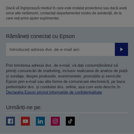
Dacă vă îngrijorează mediul în care este instalat proiectorul sau dacă aveți
orice alte nelămuriri, contactați departamentul nostru de asistență, de la
care veți primi ajutor suplimentar.
Rămâneți conectat cu Epson
Trimiteț
Prin trimiterea adresei dvs. de e-mail, vă dați consimțământul să
primiți comunicări de marketing, inclusiv realizarea de analize de piață
și sondaje, despre produsele, evenimentele, promoțiile și serviciile
Epson prin e-mail sau alte forme de comunicare electronică, pe baza
preferințelor dvs. și conduitei dvs. online, așa cum este descris în
Declarația Epson privind informațiile de confidențialitate
Urmăriți-ne pe: