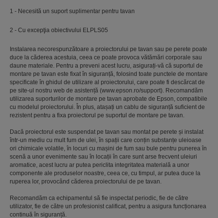
1 - Necesită un suport suplimentar pentru tavan
2 - Cu excepţia obiectivului ELPLS05
Instalarea necorespunzătoare a proiectorului pe tavan sau pe perete poate
duce la căderea acestuia, ceea ce poate provoca vătămări corporale sau
daune materiale. Pentru a preveni acest lucru, asigurați-vă că suportul de
montare pe tavan este fixat în siguranță, folosind toate punctele de montare
specificate în ghidul de utilizare al proiectorului, care poate fi descărcat de
pe site-ul nostru web de asistență (www.epson.ro/support). Recomandăm
utilizarea suporturilor de montare pe tavan aprobate de Epson, compatibile
cu modelul proiectorului. În plus, atașați un cablu de siguranță suficient de
rezistent pentru a fixa proiectorul pe suportul de montare pe tavan.
Dacă proiectorul este suspendat pe tavan sau montat pe perete și instalat
într-un mediu cu mult fum de ulei, în spații care conțin substanțe uleioase
ori chimicale volatile, în locuri cu mașini de fum sau bule pentru punerea în
scenă a unor evenimente sau în locații în care sunt arse frecvent uleiuri
aromatice, acest lucru ar putea periclita integritatea materială a unor
componente ale produselor noastre, ceea ce, cu timpul, ar putea duce la
ruperea lor, provocând căderea proiectorului de pe tavan.
Recomandăm ca echipamentul să fie inspectat periodic, fie de către
utilizator, fie de către un profesionist calificat, pentru a asigura funcționarea
continuă în siguranță.