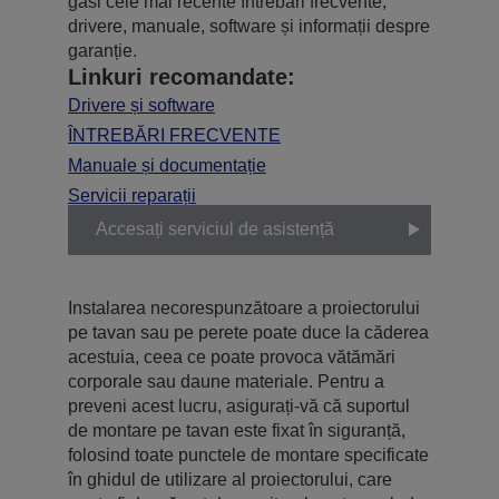
găsi cele mai recente întrebări frecvente,
drivere, manuale, software și informații despre
garanție.
Linkuri recomandate:
Drivere și software
ÎNTREBĂRI FRECVENTE
Manuale și documentație
Servicii reparații
Accesați serviciul de asistență
Instalarea necorespunzătoare a proiectorului
pe tavan sau pe perete poate duce la căderea
acestuia, ceea ce poate provoca vătămări
corporale sau daune materiale. Pentru a
preveni acest lucru, asigurați-vă că suportul
de montare pe tavan este fixat în siguranță,
folosind toate punctele de montare specificate
în ghidul de utilizare al proiectorului, care