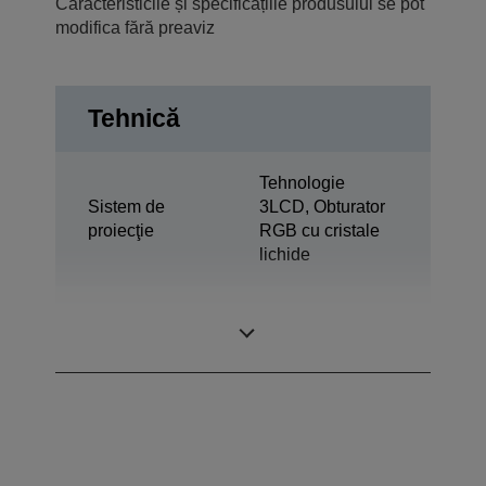
Caracteristicile și specificațiile produsului se pot
modifica fără preaviz
Tehnică
Tehnologie
Sistem de
3LCD, Obturator
proiecţie
RGB cu cristale
lichide
0,76 inchi cu C2
Panou LCD
Fine