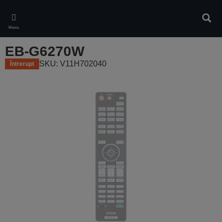
Skip
to
Căuta
main
Meniu
content
EB-G6270W
SKU: V11H702040
Întrerupt