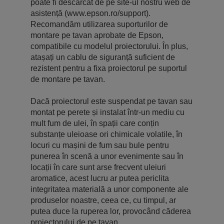
poate fi descărcat de pe site-ul nostru web de
asistență (www.epson.ro/support).
Recomandăm utilizarea suporturilor de
montare pe tavan aprobate de Epson,
compatibile cu modelul proiectorului. În plus,
atașați un cablu de siguranță suficient de
rezistent pentru a fixa proiectorul pe suportul
de montare pe tavan.
Dacă proiectorul este suspendat pe tavan sau
montat pe perete și instalat într-un mediu cu
mult fum de ulei, în spații care conțin
substanțe uleioase ori chimicale volatile, în
locuri cu mașini de fum sau bule pentru
punerea în scenă a unor evenimente sau în
locații în care sunt arse frecvent uleiuri
aromatice, acest lucru ar putea periclita
integritatea materială a unor componente ale
produselor noastre, ceea ce, cu timpul, ar
putea duce la ruperea lor, provocând căderea
proiectorului de pe tavan.