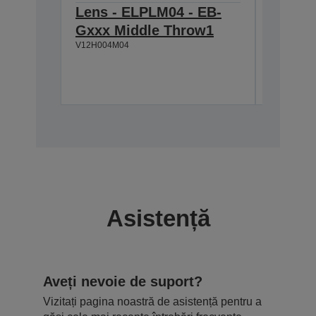
Lens - ELPLM04 - EB-
Ceilin
Gxxx Middle Throw1
ELPMB
V12H004M04
V12H003B
Asistență
Aveți nevoie de suport?
Vizitați pagina noastră de asistență pentru a