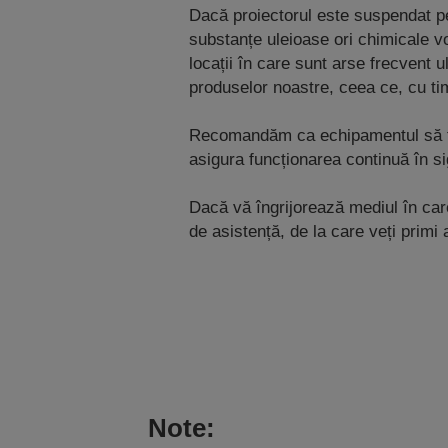
Dacă proiectorul este suspendat pe 
substanțe uleioase ori chimicale v
locații în care sunt arse frecvent 
produselor noastre, ceea ce, cu ti
Recomandăm ca echipamentul să fie i
asigura funcționarea continuă în si
Dacă vă îngrijorează mediul în care
de asistență, de la care veți primi 
Note: