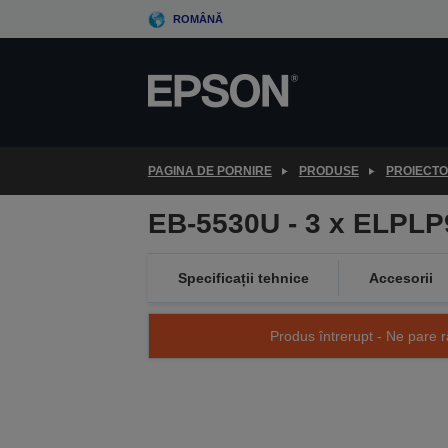
Skip
ROMÂNĂ
to
main
content
PAGINA DE PORNIRE
PRODUSE
PROIECT
EB-5530U - 3 x ELPLP
Specificații tehnice
Accesorii
Produs întrerupt - Ne pare r