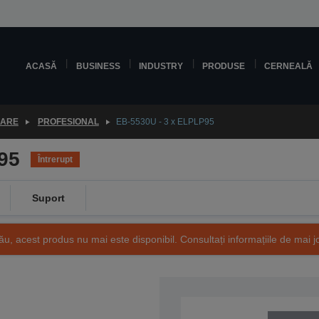
ACASĂ
BUSINESS
INDUSTRY
PRODUSE
CERNEALĂ
OARE
PROFESIONAL
EB-5530U - 3 x ELPLP95
95
Întrerupt
Suport
ău, acest produs nu mai este disponibil. Consultați informațiile de mai j
SKU: V11H824040LP