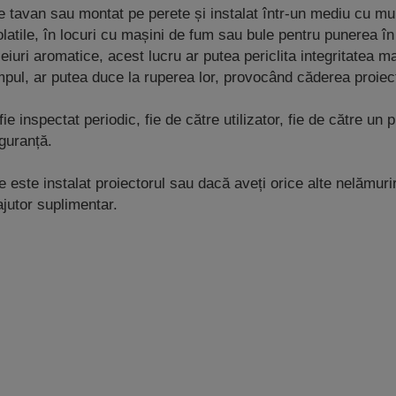
tavan sau montat pe perete și instalat într-un mediu cu mult
olatile, în locuri cu mașini de fum sau bule pentru punerea 
uleiuri aromatice, acest lucru ar putea periclita integritatea
mpul, ar putea duce la ruperea lor, provocând căderea proiec
nspectat periodic, fie de către utilizator, fie de către un pr
guranță.
 este instalat proiectorul sau dacă aveți orice alte nelămuri
ajutor suplimentar.