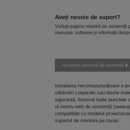
Aveți nevoie de suport?
Vizitați pagina noastră de asistență p
manuale, software și informații despr
Accesați serviciul de asistență
Instalarea necorespunzătoare a pr
vătămări corporale sau daune mater
siguranță, folosind toate punctele d
ul nostru web de asistență (www.e
compatibile cu modelul proiectorului
suportul de montare pe tavan.