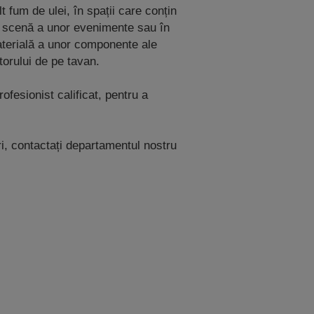
 fum de ulei, în spații care conțin
în scenă a unor evenimente sau în
 materială a unor componente ale
torului de pe tavan.
ofesionist calificat, pentru a
ri, contactați departamentul nostru