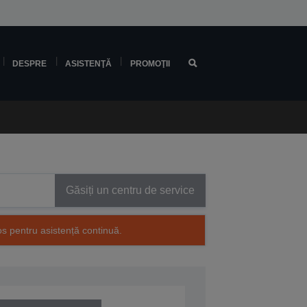
DESPRE
ASISTENŢĂ
PROMOŢII
Găsiți un centru de service
os pentru asistență continuă.