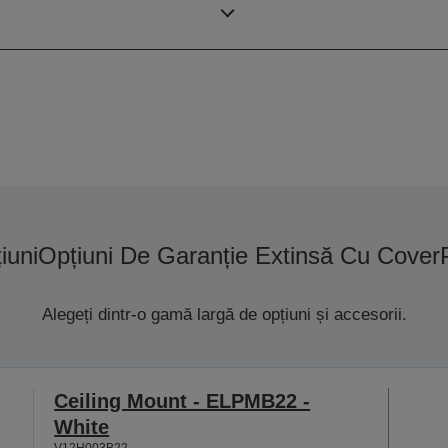
Rezoluţie
iuni
Opțiuni De Garanție Extinsă Cu Cover
Alegeți dintr-o gamă largă de opțiuni și accesorii.
Ceiling Mount - ELPMB22 -
White
V12H003B22