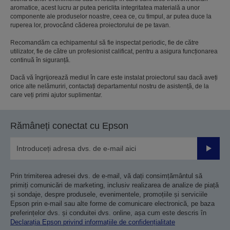
aromatice, acest lucru ar putea periclita integritatea materială a unor
componente ale produselor noastre, ceea ce, cu timpul, ar putea duce la
ruperea lor, provocând căderea proiectorului de pe tavan.
Recomandăm ca echipamentul să fie inspectat periodic, fie de către
utilizator, fie de către un profesionist calificat, pentru a asigura funcționarea
continuă în siguranță.
Dacă vă îngrijorează mediul în care este instalat proiectorul sau dacă aveți
orice alte nelămuriri, contactați departamentul nostru de asistență, de la
care veți primi ajutor suplimentar.
Rămâneți conectat cu Epson
Trimiteț
Prin trimiterea adresei dvs. de e-mail, vă dați consimțământul să
primiți comunicări de marketing, inclusiv realizarea de analize de piață
și sondaje, despre produsele, evenimentele, promoțiile și serviciile
Epson prin e-mail sau alte forme de comunicare electronică, pe baza
preferințelor dvs. și conduitei dvs. online, așa cum este descris în
Declarația Epson privind informațiile de confidențialitate