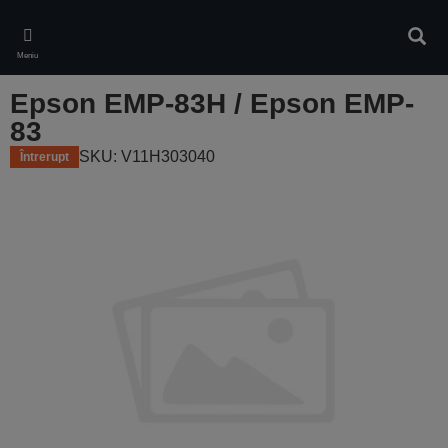
Skip
to
Căuta
main
Meniu
content
Epson EMP-83H / Epson EMP-
83
SKU: V11H303040
Întrerupt