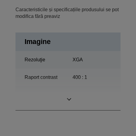
Caracteristicile și specificațiile produsului se pot
modifica fără preaviz
Imagine
Rezoluţie
XGA
Raport contrast
400 : 1
ETORL, 170 L,
Lampă
4.000 h Viaţă utilă