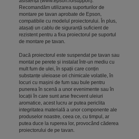
asistență (www.epson.ro/support).
Recomandăm utilizarea suporturilor de
montare pe tavan aprobate de Epson,
compatibile cu modelul proiectorului. În plus,
atașați un cablu de siguranță suficient de
rezistent pentru a fixa proiectorul pe suportul
de montare pe tavan.
Dacă proiectorul este suspendat pe tavan sau
montat pe perete și instalat într-un mediu cu
mult fum de ulei, în spații care conțin
substanțe uleioase ori chimicale volatile, în
locuri cu mașini de fum sau bule pentru
punerea în scenă a unor evenimente sau în
locații în care sunt arse frecvent uleiuri
aromatice, acest lucru ar putea periclita
integritatea materială a unor componente ale
produselor noastre, ceea ce, cu timpul, ar
putea duce la ruperea lor, provocând căderea
proiectorului de pe tavan.