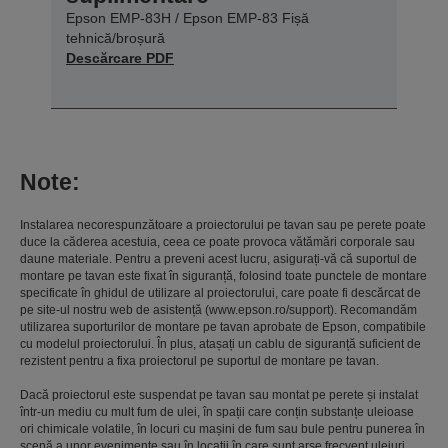
Epson EMP-83H / Epson EMP-83 Fișă
tehnică/broșură
Descărcare PDF
Note:
Instalarea necorespunzătoare a proiectorului pe tavan sau pe perete poate
duce la căderea acestuia, ceea ce poate provoca vătămări corporale sau
daune materiale. Pentru a preveni acest lucru, asigurați-vă că suportul de
montare pe tavan este fixat în siguranță, folosind toate punctele de montare
specificate în ghidul de utilizare al proiectorului, care poate fi descărcat de
pe site-ul nostru web de asistență (www.epson.ro/support). Recomandăm
utilizarea suporturilor de montare pe tavan aprobate de Epson, compatibile
cu modelul proiectorului. În plus, atașați un cablu de siguranță suficient de
rezistent pentru a fixa proiectorul pe suportul de montare pe tavan.
Dacă proiectorul este suspendat pe tavan sau montat pe perete și instalat
într-un mediu cu mult fum de ulei, în spații care conțin substanțe uleioase
ori chimicale volatile, în locuri cu mașini de fum sau bule pentru punerea în
scenă a unor evenimente sau în locații în care sunt arse frecvent uleiuri