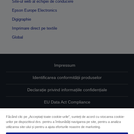
Site-ul web al echipei de conducere
Epson Europe Electronics
Digigraphie
Imprimare direct pe textile
Global
Impressum
Identificarea conformității produselor
Declarație privind informațiile confidențiale
EU Data Act Compliance
Contactaţi-ne în legătură cu datele dumneavoastră
Făcând clic pe „Acceptați toate cookie-urile”, sunteți de acord cu stocarea cookie-
urilor pe dispozitivul dvs. pentru a îmbunătăți navigarea pe site, pentru a analiza
Informaţii despre modulele cookie
utilizarea site-ului și pentru a ajuta eforturile noastre de marketing.