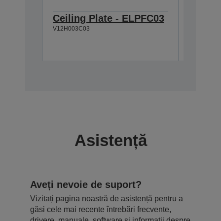
Ceiling Plate - ELPFC03
Lamp -
V12H003C03
822/83
V13H010L
Asistență
Aveți nevoie de suport?
Vizitați pagina noastră de asistență pentru a
găsi cele mai recente întrebări frecvente,
drivere, manuale, software și informații despre