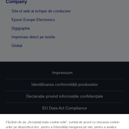
Company
Site-ul web al echipei de conducere
Epson Europe Electronics
Digigraphie
Imprimare direct pe textile
Global
Impressum
Identificarea conformității produselor
Declarație privind informațiile confidențiale
EU Data Act Compliance
Contactaţi-ne în legătură cu datele dumneavoastră
Făcând clic pe „Acceptați toate cookie-urile”, sunteți de acord cu stocarea cookie-
urilor pe dispozitivul dvs. pentru a îmbunătăți navigarea pe site, pentru a analiza