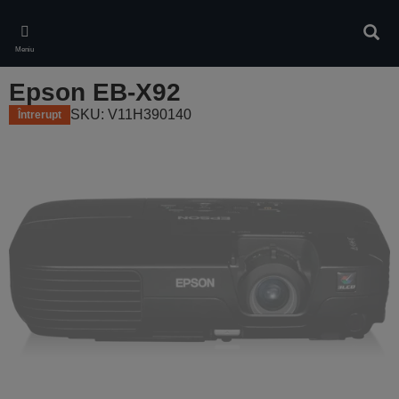
Skip
to
Căuta
main
Meniu
content
Epson EB-X92
SKU: V11H390140
Întrerupt