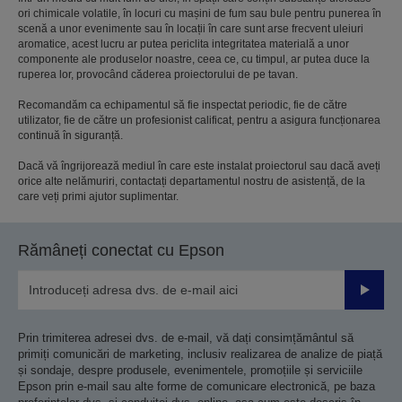
ori chimicale volatile, în locuri cu mașini de fum sau bule pentru punerea în
scenă a unor evenimente sau în locații în care sunt arse frecvent uleiuri
aromatice, acest lucru ar putea periclita integritatea materială a unor
componente ale produselor noastre, ceea ce, cu timpul, ar putea duce la
ruperea lor, provocând căderea proiectorului de pe tavan.
Recomandăm ca echipamentul să fie inspectat periodic, fie de către
utilizator, fie de către un profesionist calificat, pentru a asigura funcționarea
continuă în siguranță.
Dacă vă îngrijorează mediul în care este instalat proiectorul sau dacă aveți
orice alte nelămuriri, contactați departamentul nostru de asistență, de la
care veți primi ajutor suplimentar.
Rămâneți conectat cu Epson
Trimiteț
Prin trimiterea adresei dvs. de e-mail, vă dați consimțământul să
primiți comunicări de marketing, inclusiv realizarea de analize de piață
și sondaje, despre produsele, evenimentele, promoțiile și serviciile
Epson prin e-mail sau alte forme de comunicare electronică, pe baza