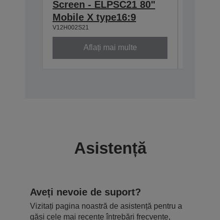
Screen - ELPSC21 80"
Screen
Mobile X type16:9
Multi-
V12H002S21
V12H002S
Aflați mai multe
Asistență
Aveți nevoie de suport?
Vizitați pagina noastră de asistență pentru a
găsi cele mai recente întrebări frecvente,