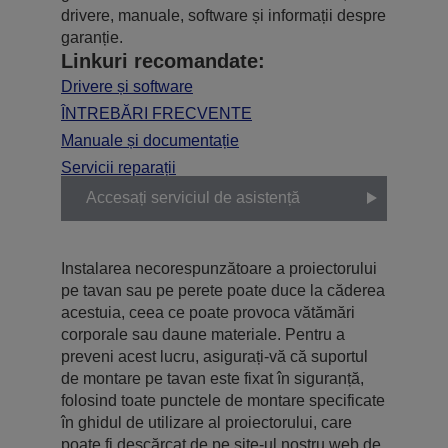
drivere, manuale, software și informații despre
garanție.
Linkuri recomandate:
Drivere și software
ÎNTREBĂRI FRECVENTE
Manuale și documentație
Servicii reparații
Accesați serviciul de asistență
Instalarea necorespunzătoare a proiectorului
pe tavan sau pe perete poate duce la căderea
acestuia, ceea ce poate provoca vătămări
corporale sau daune materiale. Pentru a
preveni acest lucru, asigurați-vă că suportul
de montare pe tavan este fixat în siguranță,
folosind toate punctele de montare specificate
în ghidul de utilizare al proiectorului, care
poate fi descărcat de pe site-ul nostru web de