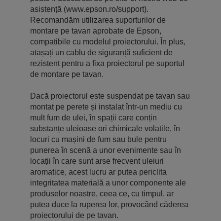
asistență (www.epson.ro/support).
Recomandăm utilizarea suporturilor de
montare pe tavan aprobate de Epson,
compatibile cu modelul proiectorului. În plus,
atașați un cablu de siguranță suficient de
rezistent pentru a fixa proiectorul pe suportul
de montare pe tavan.
Dacă proiectorul este suspendat pe tavan sau
montat pe perete și instalat într-un mediu cu
mult fum de ulei, în spații care conțin
substanțe uleioase ori chimicale volatile, în
locuri cu mașini de fum sau bule pentru
punerea în scenă a unor evenimente sau în
locații în care sunt arse frecvent uleiuri
aromatice, acest lucru ar putea periclita
integritatea materială a unor componente ale
produselor noastre, ceea ce, cu timpul, ar
putea duce la ruperea lor, provocând căderea
proiectorului de pe tavan.