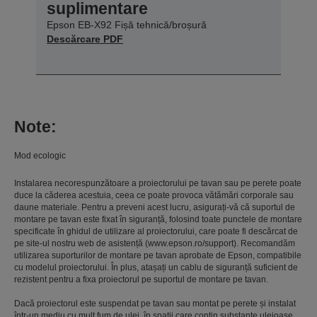
suplimentare
Epson EB-X92 Fișă tehnică/broșură
Descărcare PDF
Note:
Mod ecologic
Instalarea necorespunzătoare a proiectorului pe tavan sau pe perete poate
duce la căderea acestuia, ceea ce poate provoca vătămări corporale sau
daune materiale. Pentru a preveni acest lucru, asigurați-vă că suportul de
montare pe tavan este fixat în siguranță, folosind toate punctele de montare
specificate în ghidul de utilizare al proiectorului, care poate fi descărcat de
pe site-ul nostru web de asistență (www.epson.ro/support). Recomandăm
utilizarea suporturilor de montare pe tavan aprobate de Epson, compatibile
cu modelul proiectorului. În plus, atașați un cablu de siguranță suficient de
rezistent pentru a fixa proiectorul pe suportul de montare pe tavan.
Dacă proiectorul este suspendat pe tavan sau montat pe perete și instalat
într-un mediu cu mult fum de ulei, în spații care conțin substanțe uleioase