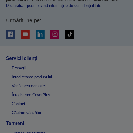
preferințelor dvs. și conduitei dvs. online, așa cum este descris în
Declarația Epson privind informațiile de confidențialitate
Urmăriți-ne pe:
Servicii clienţi
Promoţii
Înregistrarea produsului
Verificarea garanției
Înregistrare CoverPlus
Contact
Căutare vânzător
Termeni