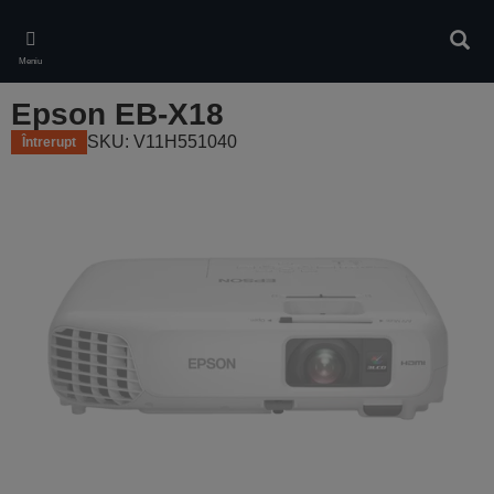
Skip
to
Căuta
main
Meniu
content
Epson EB-X18
SKU: V11H551040
Întrerupt