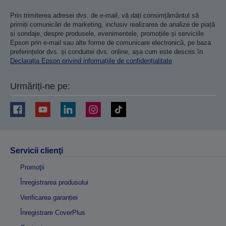
Prin trimiterea adresei dvs. de e-mail, vă dați consimțământul să
primiți comunicări de marketing, inclusiv realizarea de analize de piață
și sondaje, despre produsele, evenimentele, promoțiile și serviciile
Epson prin e-mail sau alte forme de comunicare electronică, pe baza
preferințelor dvs. și conduitei dvs. online, așa cum este descris în
Declarația Epson privind informațiile de confidențialitate
Urmăriți-ne pe:
Servicii clienţi
Promoţii
Înregistrarea produsului
Verificarea garanției
Înregistrare CoverPlus