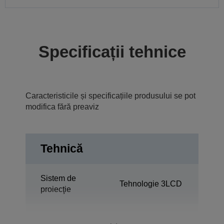
Specificații tehnice
Caracteristicile și specificațiile produsului se pot
modifica fără preaviz
Tehnică
Sistem de
Tehnologie 3LCD
proiecţie
0,55 inchi cu MLA
Panou LCD