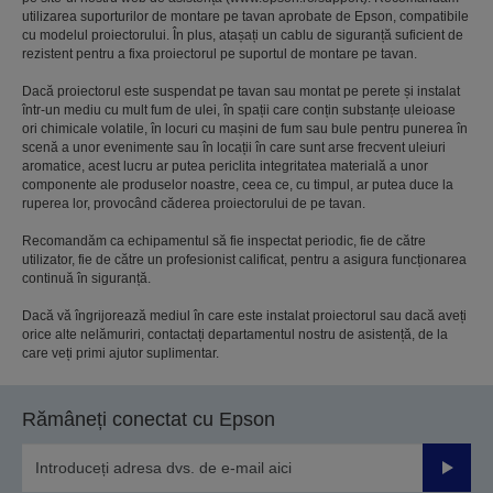
utilizarea suporturilor de montare pe tavan aprobate de Epson, compatibile
cu modelul proiectorului. În plus, atașați un cablu de siguranță suficient de
rezistent pentru a fixa proiectorul pe suportul de montare pe tavan.
Dacă proiectorul este suspendat pe tavan sau montat pe perete și instalat
într-un mediu cu mult fum de ulei, în spații care conțin substanțe uleioase
ori chimicale volatile, în locuri cu mașini de fum sau bule pentru punerea în
scenă a unor evenimente sau în locații în care sunt arse frecvent uleiuri
aromatice, acest lucru ar putea periclita integritatea materială a unor
componente ale produselor noastre, ceea ce, cu timpul, ar putea duce la
ruperea lor, provocând căderea proiectorului de pe tavan.
Recomandăm ca echipamentul să fie inspectat periodic, fie de către
utilizator, fie de către un profesionist calificat, pentru a asigura funcționarea
continuă în siguranță.
Dacă vă îngrijorează mediul în care este instalat proiectorul sau dacă aveți
orice alte nelămuriri, contactați departamentul nostru de asistență, de la
care veți primi ajutor suplimentar.
Rămâneți conectat cu Epson
Trimiteț