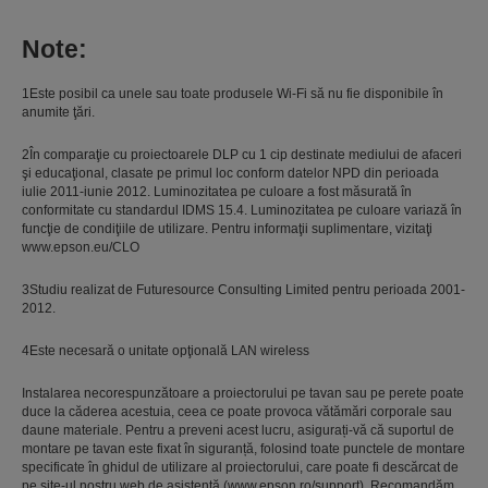
Note:
1Este posibil ca unele sau toate produsele Wi-Fi să nu fie disponibile în
anumite ţări.
2În comparaţie cu proiectoarele DLP cu 1 cip destinate mediului de afaceri
şi educaţional, clasate pe primul loc conform datelor NPD din perioada
iulie 2011-iunie 2012. Luminozitatea pe culoare a fost măsurată în
conformitate cu standardul IDMS 15.4. Luminozitatea pe culoare variază în
funcţie de condiţiile de utilizare. Pentru informaţii suplimentare, vizitaţi
www.epson.eu/CLO
3Studiu realizat de Futuresource Consulting Limited pentru perioada 2001-
2012.
4Este necesară o unitate opţională LAN wireless
Instalarea necorespunzătoare a proiectorului pe tavan sau pe perete poate
duce la căderea acestuia, ceea ce poate provoca vătămări corporale sau
daune materiale. Pentru a preveni acest lucru, asigurați-vă că suportul de
montare pe tavan este fixat în siguranță, folosind toate punctele de montare
specificate în ghidul de utilizare al proiectorului, care poate fi descărcat de
pe site-ul nostru web de asistență (www.epson.ro/support). Recomandăm