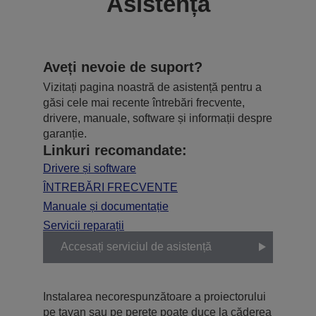
Asistență
Aveți nevoie de suport?
Vizitați pagina noastră de asistență pentru a
găsi cele mai recente întrebări frecvente,
drivere, manuale, software și informații despre
garanție.
Linkuri recomandate:
Drivere și software
ÎNTREBĂRI FRECVENTE
Manuale și documentație
Servicii reparații
Accesați serviciul de asistență
Instalarea necorespunzătoare a proiectorului
pe tavan sau pe perete poate duce la căderea