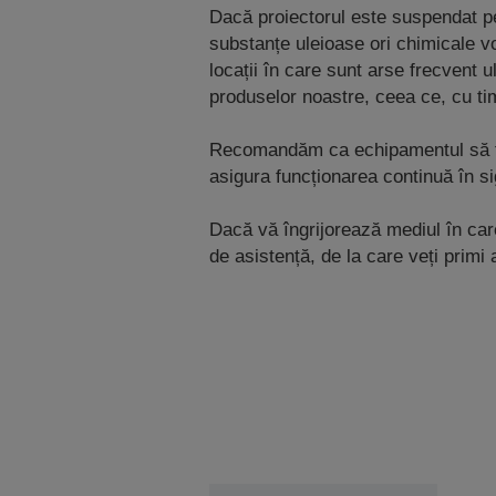
Dacă proiectorul este suspendat pe 
substanțe uleioase ori chimicale v
locații în care sunt arse frecvent 
produselor noastre, ceea ce, cu ti
Recomandăm ca echipamentul să fie i
asigura funcționarea continuă în si
Dacă vă îngrijorează mediul în care
de asistență, de la care veți primi 