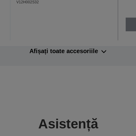
V12H002S32
Afișați toate accesoriile
Asistență