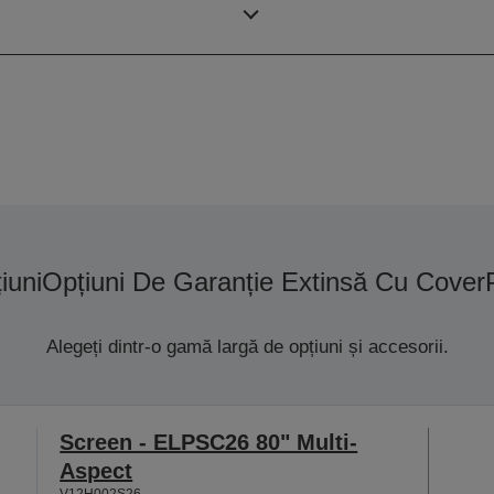
Rezoluţie
iuni
Opțiuni De Garanție Extinsă Cu Cover
Alegeți dintr-o gamă largă de opțiuni și accesorii.
Screen - ELPSC26 80" Multi-
Aspect
V12H002S26