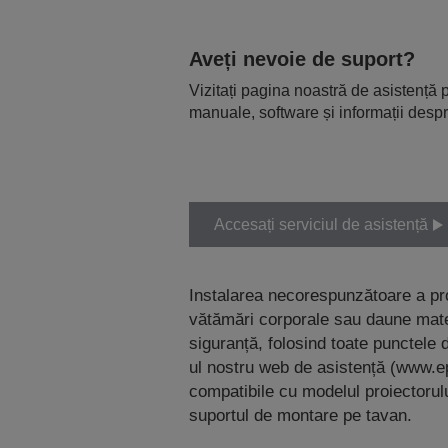
Aveți nevoie de suport?
Vizitați pagina noastră de asistență p
manuale, software și informații despr
Accesați serviciul de asistență
Instalarea necorespunzătoare a pr
vătămări corporale sau daune mater
siguranță, folosind toate punctele d
ul nostru web de asistență (www.e
compatibile cu modelul proiectorului
suportul de montare pe tavan.