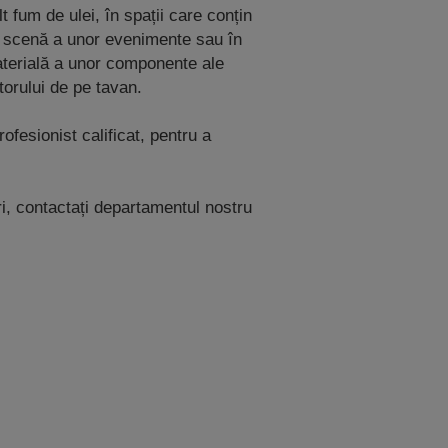
 fum de ulei, în spații care conțin
în scenă a unor evenimente sau în
 materială a unor componente ale
torului de pe tavan.
ofesionist calificat, pentru a
ri, contactați departamentul nostru