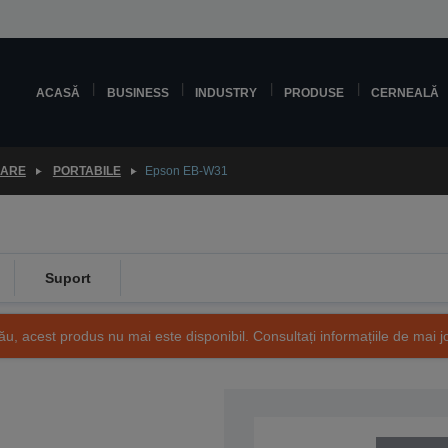
ACASĂ
BUSINESS
INDUSTRY
PRODUSE
CERNEALĂ
OARE
PORTABILE
Epson EB-W31
Suport
ău, acest produs nu mai este disponibil. Consultați informațiile de mai j
SKU: V11H730040