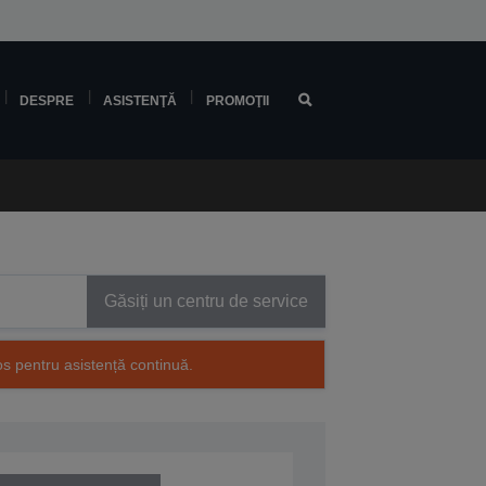
DESPRE
ASISTENŢĂ
PROMOŢII
Găsiți un centru de service
os pentru asistență continuă.