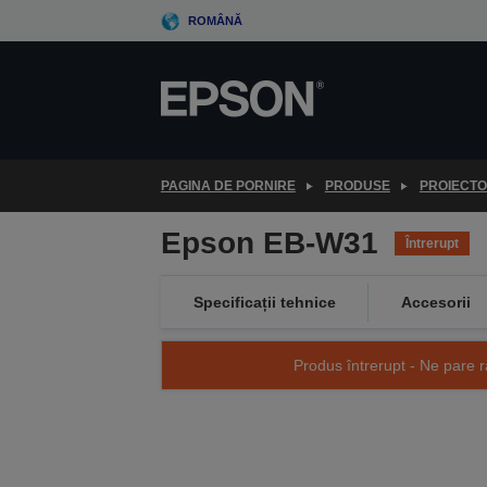
Skip
ROMÂNĂ
to
main
content
PAGINA DE PORNIRE
PRODUSE
PROIECT
Epson EB-W31
Întrerupt
Specificații tehnice
Accesorii
Produs întrerupt - Ne pare r