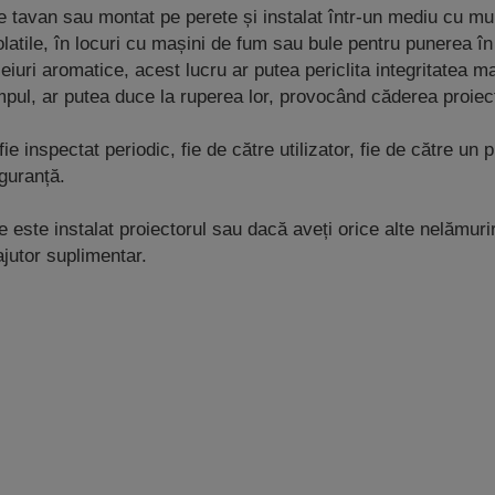
tavan sau montat pe perete și instalat într-un mediu cu mult
olatile, în locuri cu mașini de fum sau bule pentru punerea 
uleiuri aromatice, acest lucru ar putea periclita integritatea
mpul, ar putea duce la ruperea lor, provocând căderea proiec
nspectat periodic, fie de către utilizator, fie de către un pr
guranță.
 este instalat proiectorul sau dacă aveți orice alte nelămuri
ajutor suplimentar.