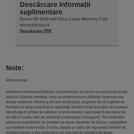
Descărcare informații
suplimentare
Epson EB-W10 with Educ Lamp Warranty Fișă
tehnică/broșură
Descărcare PDF
Note:
Mod ecologic
Instalarea necorespunzătoare a proiectorului pe tavan sau pe perete poate
duce la căderea acestuia, ceea ce poate provoca vătămări corporale sau
daune materiale. Pentru a preveni acest lucru, asigurați-vă că suportul de
montare pe tavan este fixat în siguranță, folosind toate punctele de montare
specificate în ghidul de utilizare al proiectorului, care poate fi descărcat de
pe site-ul nostru web de asistență (www.epson.ro/support). Recomandăm
utilizarea suporturilor de montare pe tavan aprobate de Epson, compatibile
cu modelul proiectorului. În plus, atașați un cablu de siguranță suficient de
rezistent pentru a fixa proiectorul pe suportul de montare pe tavan.