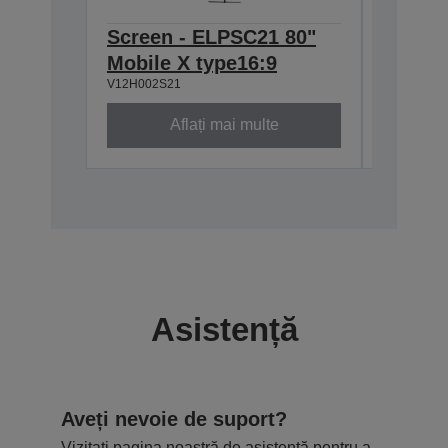
Screen - ELPSC21 80"
Screen
Mobile X type16:9
Multi-
V12H002S21
V12H002S
Aflați mai multe
Asistență
Aveți nevoie de suport?
Vizitați pagina noastră de asistență pentru a