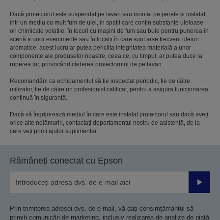
Dacă proiectorul este suspendat pe tavan sau montat pe perete și instalat
într-un mediu cu mult fum de ulei, în spații care conțin substanțe uleioase
ori chimicale volatile, în locuri cu mașini de fum sau bule pentru punerea în
scenă a unor evenimente sau în locații în care sunt arse frecvent uleiuri
aromatice, acest lucru ar putea periclita integritatea materială a unor
componente ale produselor noastre, ceea ce, cu timpul, ar putea duce la
ruperea lor, provocând căderea proiectorului de pe tavan.
Recomandăm ca echipamentul să fie inspectat periodic, fie de către
utilizator, fie de către un profesionist calificat, pentru a asigura funcționarea
continuă în siguranță.
Dacă vă îngrijorează mediul în care este instalat proiectorul sau dacă aveți
orice alte nelămuriri, contactați departamentul nostru de asistență, de la
care veți primi ajutor suplimentar.
Rămâneți conectat cu Epson
Trimiteț
Prin trimiterea adresei dvs. de e-mail, vă dați consimțământul să
primiți comunicări de marketing, inclusiv realizarea de analize de piață