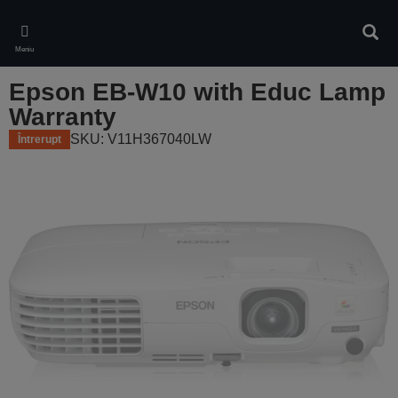
Skip
to
Căuta
main
Meniu
content
Epson EB-W10 with Educ Lamp
Warranty
SKU: V11H367040LW
Întrerupt