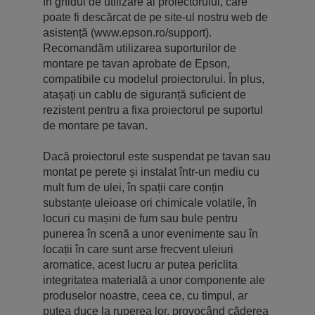
în ghidul de utilizare al proiectorului, care
poate fi descărcat de pe site-ul nostru web de
asistență (www.epson.ro/support).
Recomandăm utilizarea suporturilor de
montare pe tavan aprobate de Epson,
compatibile cu modelul proiectorului. În plus,
atașați un cablu de siguranță suficient de
rezistent pentru a fixa proiectorul pe suportul
de montare pe tavan.
Dacă proiectorul este suspendat pe tavan sau
montat pe perete și instalat într-un mediu cu
mult fum de ulei, în spații care conțin
substanțe uleioase ori chimicale volatile, în
locuri cu mașini de fum sau bule pentru
punerea în scenă a unor evenimente sau în
locații în care sunt arse frecvent uleiuri
aromatice, acest lucru ar putea periclita
integritatea materială a unor componente ale
produselor noastre, ceea ce, cu timpul, ar
putea duce la ruperea lor, provocând căderea