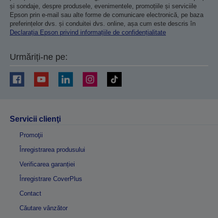
și sondaje, despre produsele, evenimentele, promoțiile și serviciile
Epson prin e-mail sau alte forme de comunicare electronică, pe baza
preferințelor dvs. și conduitei dvs. online, așa cum este descris în
Declarația Epson privind informațiile de confidențialitate
Urmăriți-ne pe:
Servicii clienţi
Promoţii
Înregistrarea produsului
Verificarea garanției
Înregistrare CoverPlus
Contact
Căutare vânzător