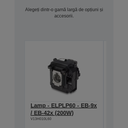
Alegeți dintr-o gamă largă de opțiuni și
accesorii.
Lamp - ELPLP60 - EB-9x
Screen
/ EB-42x (200W)
Mobile
V13H010L60
V12H002S