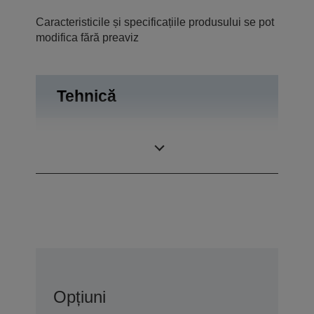
Caracteristicile și specificațiile produsului se pot
modifica fără preaviz
Tehnică
Sistem de
Tehnologie 3LCD
proiecţie
Opțiuni