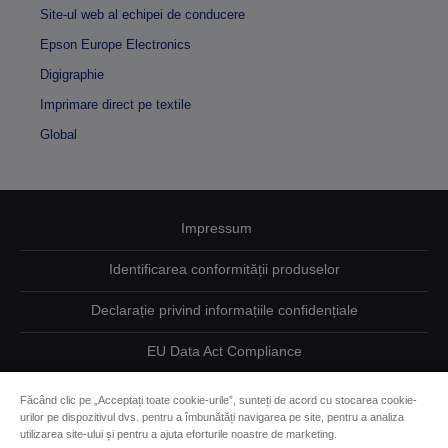
Site-ul web al echipei de conducere
Epson Europe Electronics
Digigraphie
Imprimare direct pe textile
Global
Impressum
Identificarea conformității produselor
Declarație privind informațiile confidențiale
EU Data Act Compliance
Contactaţi-ne în legătură cu datele dumneavoastră
Făcând clic pe „Acceptați toate cookie-urile”, sunteți de acord cu stocarea cookie-
urilor pe dispozitivul dvs. pentru a îmbunătăți navigarea pe site, pentru a analiza
Informaţii despre modulele cookie
utilizarea site-ului și pentru a ajuta eforturile noastre de marketing.