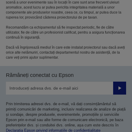
scenă a unor evenimente sau în locații în care sunt arse frecvent uleiuri
aromatice, acest lucru ar putea periclita integritatea materială a unor
componente ale produselor noastre, ceea ce, cu timpul, ar putea duce la
ruperea lor, provocând căderea proiectorului de pe tavan.
Recomandăm ca echipamentul să fie inspectat periodic, fie de către
utilizator, fie de către un profesionist calificat, pentru a asigura funcționarea
continuă în siguranță.
Dacă vă îngrijorează mediul în care este instalat proiectorul sau dacă aveți
orice alte nelămuriri, contactați departamentul nostru de asistență, de la
care veți primi ajutor suplimentar.
Rămâneți conectat cu Epson
Trimiteț
Prin trimiterea adresei dvs. de e-mail, vă dați consimțământul să
primiți comunicări de marketing, inclusiv realizarea de analize de piață
și sondaje, despre produsele, evenimentele, promoțiile și serviciile
Epson prin e-mail sau alte forme de comunicare electronică, pe baza
preferințelor dvs. și conduitei dvs. online, așa cum este descris în
Declarația Epson privind informațiile de confidențialitate