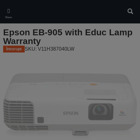
Skip
to
Căuta
main
Meniu
content
Epson EB-905 with Educ Lamp
Warranty
SKU: V11H387040LW
Întrerupt