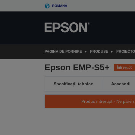
Skip
ROMÂNĂ
to
main
content
PAGINA DE PORNIRE
PRODUSE
PROIECT
Epson EMP-S5+
Întrerupt
Specificații tehnice
Accesorii
Produs întrerupt - Ne pare r