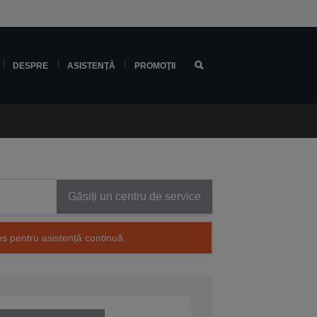
DESPRE
ASISTENŢĂ
PROMOŢII
Găsiți un centru de service
os pentru asistență continuă.