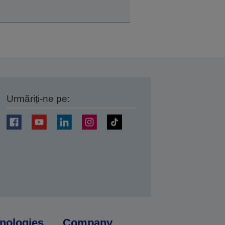
Urmăriți-ne pe:
ți
nologies
Company