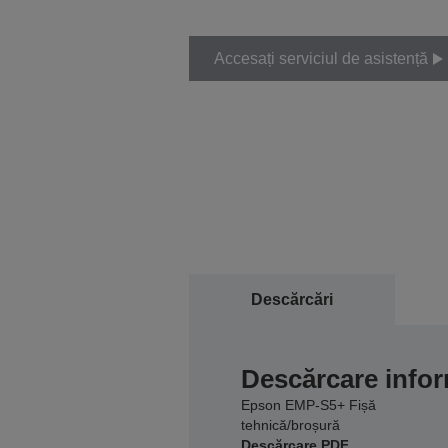
Accesați serviciul de asistență
Descărcări
Descărcare infor
Epson EMP-S5+ Fișă
tehnică/broșură
Descărcare PDF