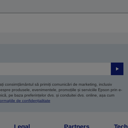
Trimite
dați consimțământul să primiți comunicări de marketing, inclusiv
despre produsele, evenimentele, promoțiile și serviciile Epson prin e-
că, pe baza preferințelor dvs. și conduitei dvs. online, așa cum
ormațiile de confidențialitate
Legal
Partners
Tech