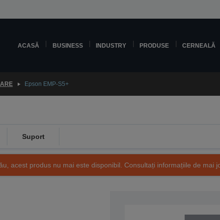
ACASĂ
BUSINESS
INDUSTRY
PRODUSE
CERNEALĂ
OARE
Epson EMP-S5+
Suport
ău, acest produs nu mai este disponibil. Consultați informațiile de mai j
SKU: V11H252040EA