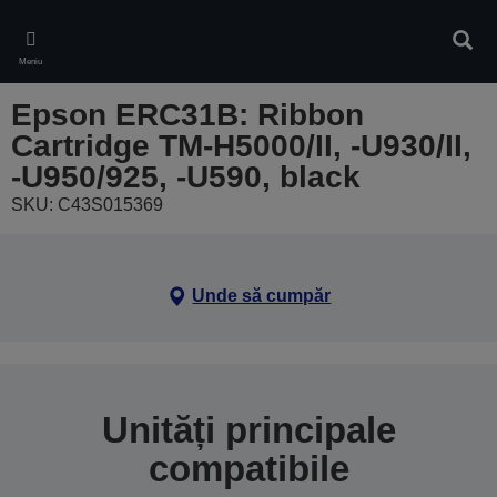
Skip
to
Căuta
main
Meniu
content
Epson ERC31B: Ribbon
Cartridge TM-H5000/II, -U930/II,
-U950/925, -U590, black
SKU: C43S015369
Unde să cumpăr
Unități principale
compatibile