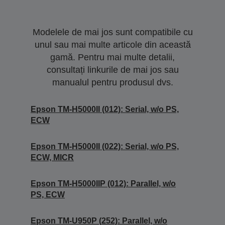
Modelele de mai jos sunt compatibile cu
unul sau mai multe articole din această
gamă. Pentru mai multe detalii,
consultați linkurile de mai jos sau
manualul pentru produsul dvs.
Epson TM-H5000II (012): Serial, w/o PS,
ECW
Epson TM-H5000II (022): Serial, w/o PS,
ECW, MICR
Epson TM-H5000IIP (012): Parallel, w/o
PS, ECW
Epson TM-U950P (252): Parallel, w/o