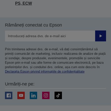
PS, ECW
Rămâneți conectat cu Epson
Trimiteț
Prin trimiterea adresei dvs. de e-mail, vă dați consimțământul să
primiți comunicări de marketing, inclusiv realizarea de analize de piață
și sondaje, despre produsele, evenimentele, promoțiile și serviciile
Epson prin e-mail sau alte forme de comunicare electronică, pe baza
preferințelor dvs. și conduitei dvs. online, așa cum este descris în
Declarația Epson privind informațiile de confidențialitate
Urmăriți-ne pe: