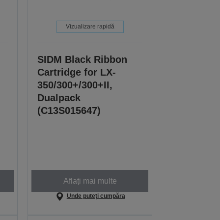
Vizualizare rapidă
SIDM Black Ribbon
Cartridge for LX-
350/300+/300+II,
Dualpack
(C13S015647)
Aflați mai multe
Unde puteți cumpăra