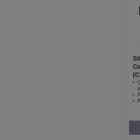
SI
Ca
(C
Q
p
E
E