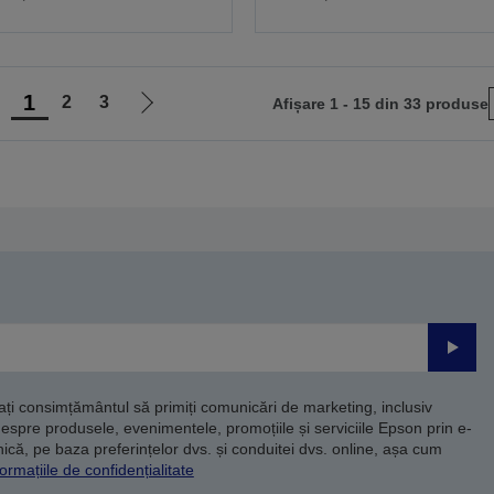
1
2
3
Afișare 1 - 15 din 33 produse
ergi
Mergi
a
la
agina
pagina
nterioară
următoare
Trimite
dați consimțământul să primiți comunicări de marketing, inclusiv
despre produsele, evenimentele, promoțiile și serviciile Epson prin e-
că, pe baza preferințelor dvs. și conduitei dvs. online, așa cum
ormațiile de confidențialitate