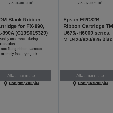
Vizualizare rapidă
Vizualizare rapidă
DM Black Ribbon
Epson ERC32B:
rtridge for FX-890,
Ribbon Cartridge TM
-890A (C13S015329)
U675/-H6000 series,
uality assurance during
M-U420/820/825 blac
roduction
xact fitting ribbon cassette
xtremely fast drying ink
Aflați mai multe
Aflați mai multe
Unde puteți cumpăra
Unde puteți cumpăra