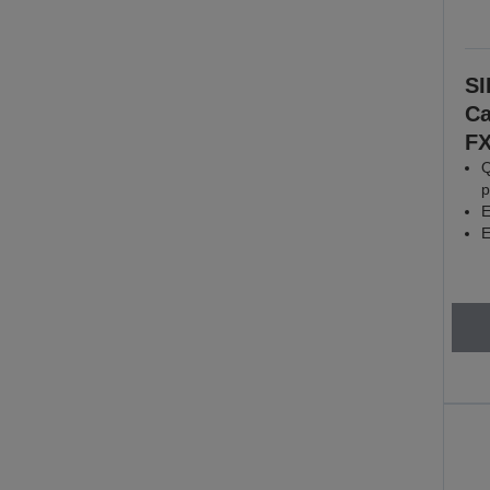
SI
Ca
FX
Q
p
E
E