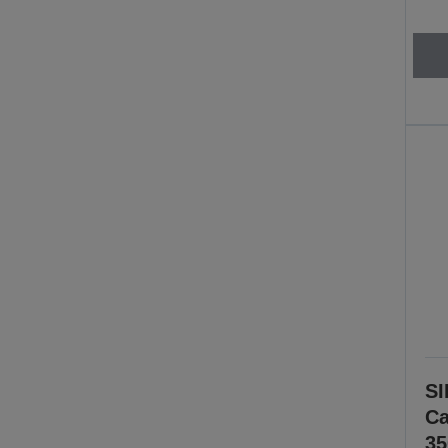
SI
Ca
35