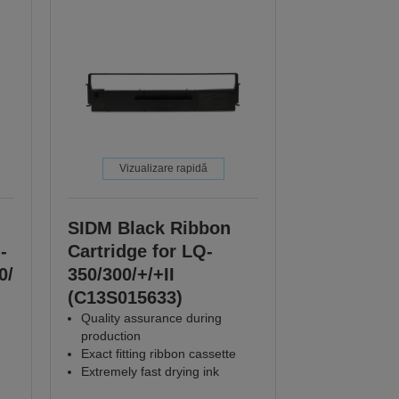
Vizualizare rapidă
SIDM Black Ribbon
-
Cartridge for LQ-
0/
350/300/+/+II
(C13S015633)
Quality assurance during
production
Exact fitting ribbon cassette
Extremely fast drying ink