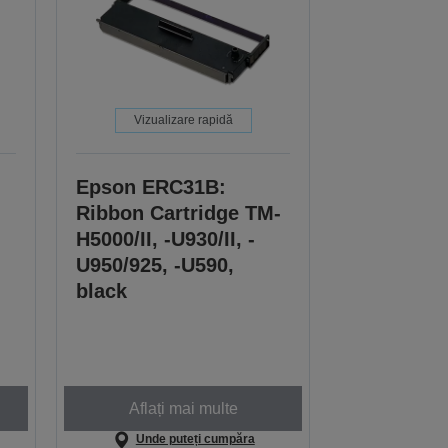
Vizualizare rapidă
Epson ERC31B:
Ribbon Cartridge TM-
H5000/II, -U930/II, -
U950/925, -U590,
black
Aflați mai multe
Unde puteți cumpăra