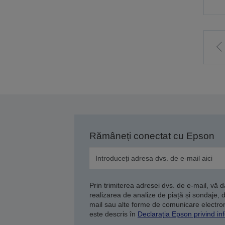
M
l
p
a
Rămâneți conectat cu Epson
Prin trimiterea adresei dvs. de e-mail, vă 
realizarea de analize de piață și sondaje, 
mail sau alte forme de comunicare electroni
este descris în
Declarația Epson privind inf