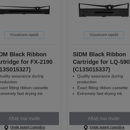
Vizualizare rapidă
Vizualizare rapidă
DM Black Ribbon
SIDM Black Ribbon
rtridge for FX-2190
Cartridge for LQ-590
13S015327)
(C13S015337)
uality assurance during
Quality assurance during
roduction
production
xact fitting ribbon cassette
Exact fitting ribbon cassette
xtremely fast drying ink
Extremely fast drying ink
Aflați mai multe
Aflați mai multe
Unde puteți cumpăra
Unde puteți cumpăra