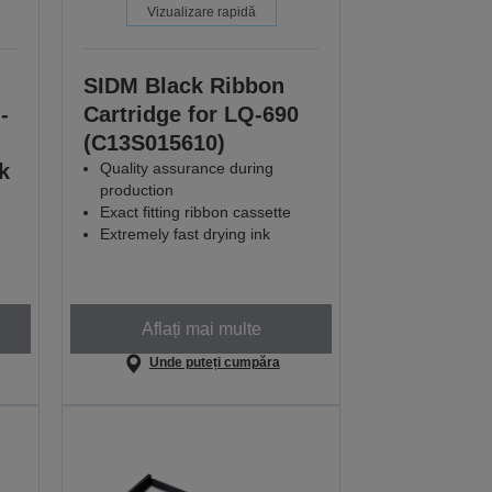
Vizualizare rapidă
SIDM Black Ribbon
-
Cartridge for LQ-690
(C13S015610)
k
Quality assurance during
production
Exact fitting ribbon cassette
Extremely fast drying ink
Aflați mai multe
Unde puteți cumpăra