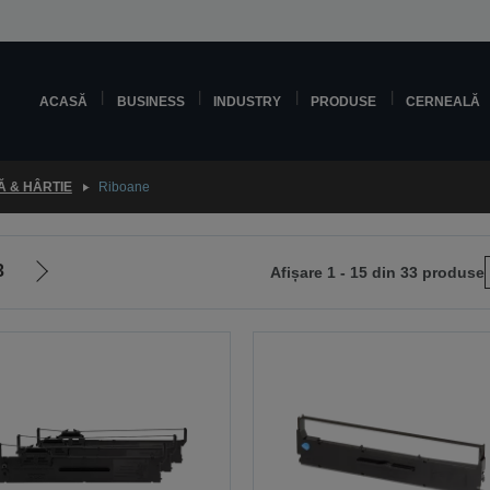
ACASĂ
BUSINESS
INDUSTRY
PRODUSE
CERNEALĂ
 & HÂRTIE
Riboane
3
Afișare 1 - 15 din 33 produse
Mergi
la
pagina
următoare