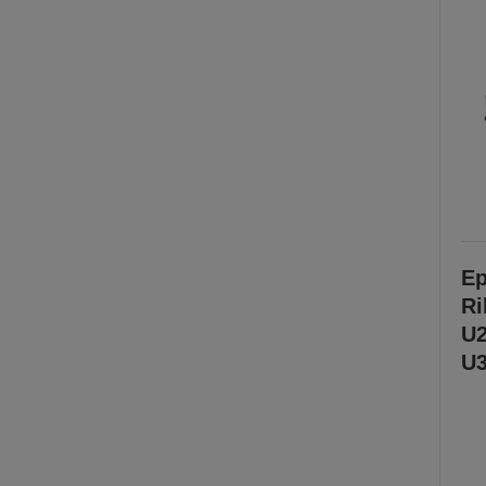
Ep
Ri
U2
U3