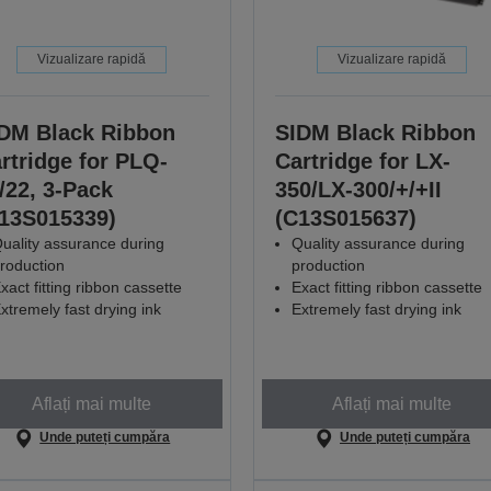
Vizualizare rapidă
Vizualizare rapidă
DM Black Ribbon
SIDM Black Ribbon
rtridge for PLQ-
Cartridge for LX-
/22, 3-Pack
350/LX-300/+/+II
13S015339)
(C13S015637)
uality assurance during
Quality assurance during
roduction
production
xact fitting ribbon cassette
Exact fitting ribbon cassette
xtremely fast drying ink
Extremely fast drying ink
Aflați mai multe
Aflați mai multe
Unde puteți cumpăra
Unde puteți cumpăra