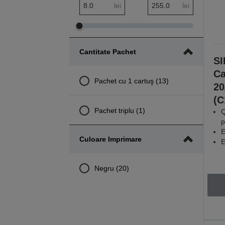
Interval minim Preț
Interval maxim Preț
lei
lei
Ajustare
Ajustare
interval
interval
Cantitate Pachet
minim
maxim
SI
Preț
Preț
Ca
Pachet cu 1 cartuş (13)
20
(C
Pachet triplu (1)
Q
p
E
Culoare Imprimare
E
Negru (20)