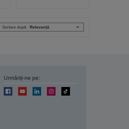
Sortare după:
Urmăriți-ne pe:
ți