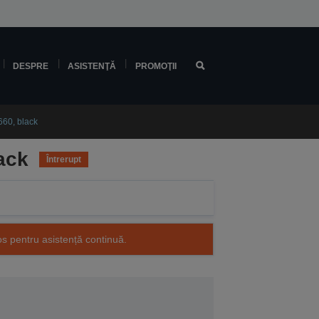
DESPRE
ASISTENŢĂ
PROMOŢII
60, black
ack
Întrerupt
os pentru asistență continuă.