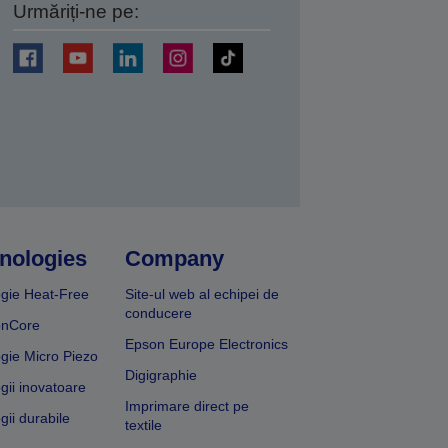
Urmăriți-ne pe:
ți
nologies
Company
gie Heat-Free
Site-ul web al echipei de
conducere
onCore
Epson Europe Electronics
gie Micro Piezo
Digigraphie
gii inovatoare
Imprimare direct pe
gii durabile
textile