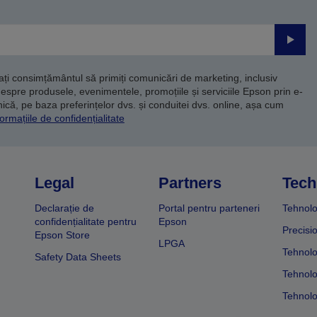
Trimite
dați consimțământul să primiți comunicări de marketing, inclusiv
despre produsele, evenimentele, promoțiile și serviciile Epson prin e-
că, pe baza preferințelor dvs. și conduitei dvs. online, așa cum
ormațiile de confidențialitate
Legal
Partners
Tech
Declarație de
Portal pentru parteneri
Tehnolo
confidențialitate pentru
Epson
Precisi
Epson Store
LPGA
Tehnolo
Safety Data Sheets
Tehnolo
Tehnolo