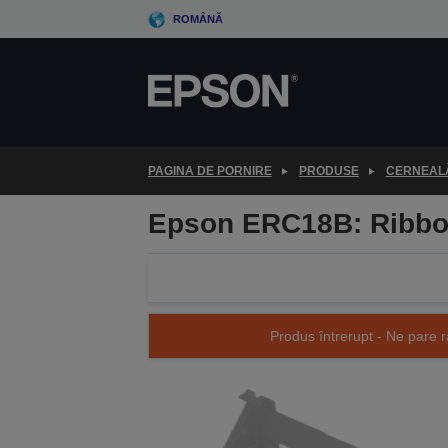
Skip
ROMÂNĂ
to
main
content
PAGINA DE PORNIRE
PRODUSE
CERNEALĂ
Epson ERC18B: Ribbon
Produs întrerupt - Ne pare r