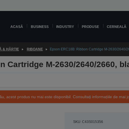
ACASĂ
BUSINESS
INDUSTRY
PRODUSE
CERNEALĂ
 & HÂRTIE
RIBOANE
Epson ERC18B: Ribbon Cartridge M-2630/2640/26
 Cartridge M-2630/2640/2660, bl
ău, acest produs nu mai este disponibil. Consultați informațiile de mai j
SKU: C43S015356