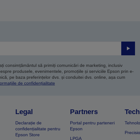
Trimite
dați consimțământul să primiți comunicări de marketing, inclusiv
despre produsele, evenimentele, promoțiile și serviciile Epson prin e-
că, pe baza preferințelor dvs. și conduitei dvs. online, așa cum
ormațiile de confidențialitate
Legal
Partners
Tech
Declarație de
Portal pentru parteneri
Tehnolo
confidențialitate pentru
Epson
Precisi
Epson Store
LPGA