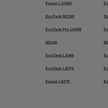
Epson L11050
E
EcoTank M1180
E
EcoTank Pro L6499
E
M1140
M
EcoTank L4366
E
EcoTank L6370
E
Epson L6276
E