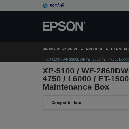
Skip
ROMÂNĂ
to
main
content
PAGINA DE PORNIRE
PRODUSE
CERNEALĂ
XP-5100 / WF-2860DWF / ET-3700 / ET-4750 / L6000
XP-5100 / WF-2860DWF 
4750 / L6000 / ET-150
Maintenance Box
Compatibilitate