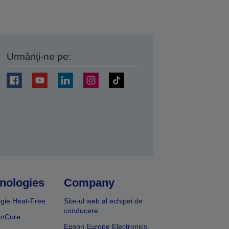
Urmăriți-ne pe:
ți
nologies
Company
gie Heat-Free
Site-ul web al echipei de
conducere
onCore
Epson Europe Electronics