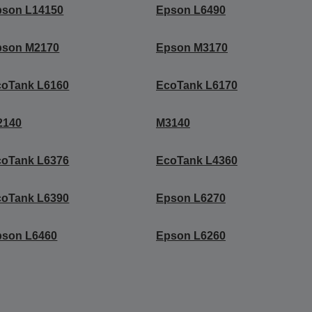
pson L14150
Epson L6490
pson M2170
Epson M3170
coTank L6160
EcoTank L6170
2140
M3140
coTank L6376
EcoTank L4360
coTank L6390
Epson L6270
pson L6460
Epson L6260