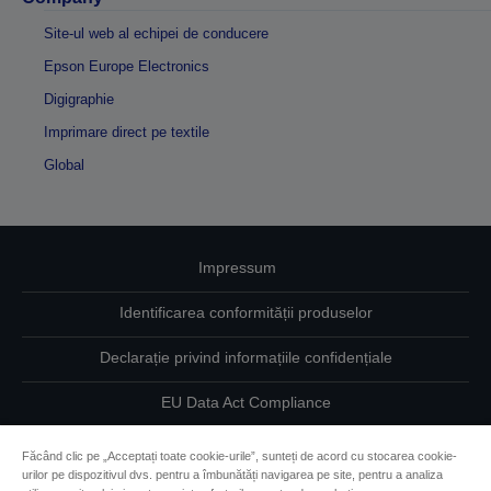
Site-ul web al echipei de conducere
Epson Europe Electronics
Digigraphie
Imprimare direct pe textile
Global
Impressum
Identificarea conformității produselor
Declarație privind informațiile confidențiale
EU Data Act Compliance
Contactaţi-ne în legătură cu datele dumneavoastră
Făcând clic pe „Acceptați toate cookie-urile”, sunteți de acord cu stocarea cookie-
urilor pe dispozitivul dvs. pentru a îmbunătăți navigarea pe site, pentru a analiza