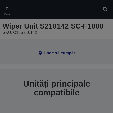
Skip
to
Căuta
main
Meniu
content
Wiper Unit S210142 SC-F1000
SKU: C13S210142
Unde să cumpăr
Unități principale
compatibile