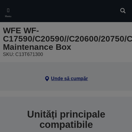
Skip
to
Căuta
main
Meniu
content
WFE WF-
C17590/C20590//C20600/20750/
Maintenance Box
SKU: C13T671300
Unde să cumpăr
Unități principale
compatibile