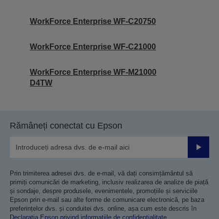
WorkForce Enterprise WF-C20750
WorkForce Enterprise WF-C21000
WorkForce Enterprise WF-M21000
D4TW
Rămâneți conectat cu Epson
Trimiteț
Prin trimiterea adresei dvs. de e-mail, vă dați consimțământul să
primiți comunicări de marketing, inclusiv realizarea de analize de piață
și sondaje, despre produsele, evenimentele, promoțiile și serviciile
Epson prin e-mail sau alte forme de comunicare electronică, pe baza
preferințelor dvs. și conduitei dvs. online, așa cum este descris în
Declarația Epson privind informațiile de confidențialitate