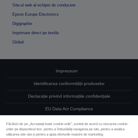
Site-ul web al echipei de conducere
Epson Europe Electronics
Digigraphie
Imprimare direct pe textile
Global
Impressum
Identificarea conformității produselor
Declarație privind informațiile confidențiale
EU Data Act Compliance
Contactaţi-ne în legătură cu datele dumneavoastră
Făcând clic pe „Acceptați toate cookie-urile”, sunteți de acord cu stocarea cookie-
urilor pe dispozitivul dvs. pentru a îmbunătăți navigarea pe site, pentru a analiza
Informaţii despre modulele cookie
utilizarea site-ului și pentru a ajuta eforturile noastre de marketing.