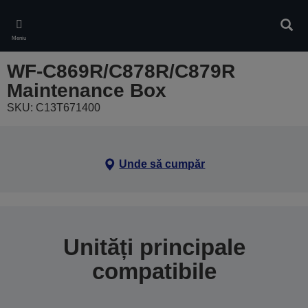
Skip
to
Căuta
main
Meniu
content
WF-C869R/C878R/C879R
Maintenance Box
SKU: C13T671400
Unde să cumpăr
Unități principale
compatibile