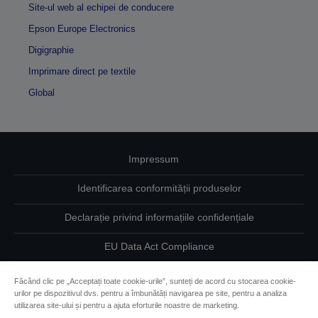
Site-ul web al echipei de conducere
Epson Europe Electronics
Digigraphie
Imprimare direct pe textile
Global
Impressum
Identificarea conformității produselor
Declarație privind informațiile confidențiale
EU Data Act Compliance
Contactaţi-ne în legătură cu datele dumneavoastră
Făcând clic pe „Acceptați toate cookie-urile”, sunteți de acord cu stocarea cookie-
urilor pe dispozitivul dvs. pentru a îmbunătăți navigarea pe site, pentru a analiza
Informaţii despre modulele cookie
utilizarea site-ului și pentru a ajuta eforturile noastre de marketing.