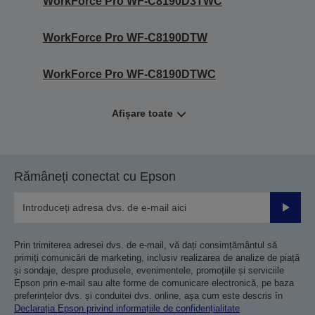
WorkForce Pro WF-C8190D3TWC
WorkForce Pro WF-C8190DTW
WorkForce Pro WF-C8190DTWC
Afișare toate
Rămâneți conectat cu Epson
Trimiteț
Prin trimiterea adresei dvs. de e-mail, vă dați consimțământul să
primiți comunicări de marketing, inclusiv realizarea de analize de piață
și sondaje, despre produsele, evenimentele, promoțiile și serviciile
Epson prin e-mail sau alte forme de comunicare electronică, pe baza
preferințelor dvs. și conduitei dvs. online, așa cum este descris în
Declarația Epson privind informațiile de confidențialitate