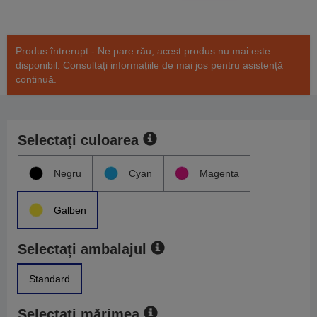
Produs întrerupt - Ne pare rău, acest produs nu mai este
disponibil. Consultați informațiile de mai jos pentru asistență
continuă.
Selectați culoarea
Negru
Cyan
Magenta
Galben
Selectați ambalajul
Standard
Selectați mărimea