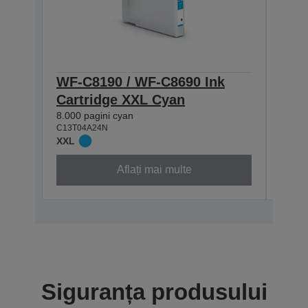
WF-C8190 / WF-C8690 Ink
WF-
Cartridge XXL Cyan
Car
8.000 pagini cyan
8.000
C13T04A24N
C13T0
XXL
XXL
Aflați mai multe
Siguranța produsului