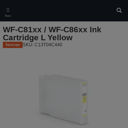
Skip
to
Căuta
main
Meniu
content
WF-C81xx / WF-C86xx Ink
Cartridge L Yellow
SKU: C13T04C440
Întrerupt