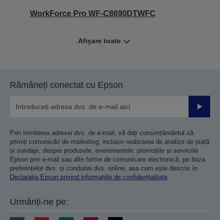
WorkForce Pro WF-C8690DTWFC
Afișare toate
Rămâneți conectat cu Epson
Trimiteț
Prin trimiterea adresei dvs. de e-mail, vă dați consimțământul să
primiți comunicări de marketing, inclusiv realizarea de analize de piață
și sondaje, despre produsele, evenimentele, promoțiile și serviciile
Epson prin e-mail sau alte forme de comunicare electronică, pe baza
preferințelor dvs. și conduitei dvs. online, așa cum este descris în
Declarația Epson privind informațiile de confidențialitate
Urmăriți-ne pe: