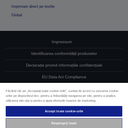
Imprimare direct pe textile
Global
Impressum
Identificarea conformității produselor
Declarație privind informațiile confidențiale
EU Data Act Compliance
Contactaţi-ne în legătură cu datele dumneavoastră
Făcând clic pe „Acceptați toate cookie-urile”, sunteți de acord cu stocarea cookie-
urilor pe dispozitivul dvs. pentru a îmbunătăți navigarea pe site, pentru a analiza
Informaţii despre modulele cookie
utilizarea site-ului și pentru a ajuta eforturile noastre de marketing.
Accept toate cookie-urile
Angajamentul Epson pe linie de accesibilitate
Respingeți toate