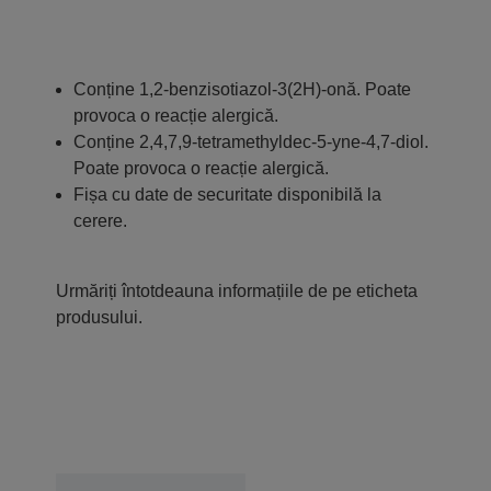
Conține 1,2-benzisotiazol-3(2H)-onă. Poate
provoca o reacție alergică.
Conține 2,4,7,9-tetramethyldec-5-yne-4,7-diol.
Poate provoca o reacție alergică.
Fișa cu date de securitate disponibilă la
cerere.
Urmăriți întotdeauna informațiile de pe eticheta
produsului.