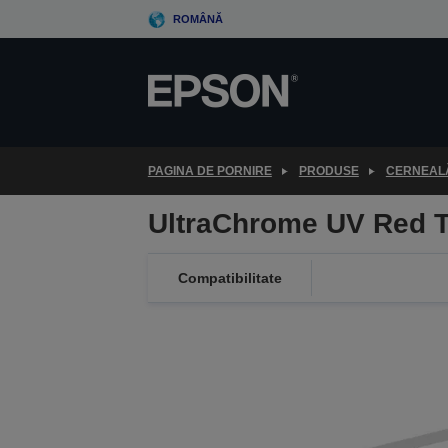
Skip
ROMÂNĂ
to
main
content
PAGINA DE PORNIRE
PRODUSE
CERNEALĂ
UltraChrome UV Red 
Compatibilitate