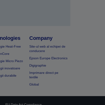
nologies
Company
gie Heat-Free
Site-ul web al echipei de
conducere
onCore
Epson Europe Electronics
gie Micro Piezo
Digigraphie
gii inovatoare
Imprimare direct pe
gii durabile
textile
Global
EU Data Act Compliance