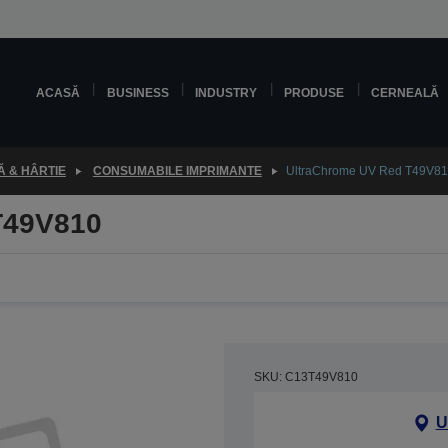
ACASĂ
BUSINESS
INDUSTRY
PRODUSE
CERNEALĂ
 & HÂRTIE
CONSUMABILE IMPRIMANTE
UltraChrome UV Red T49V8
T49V810
SKU: C13T49V810
U