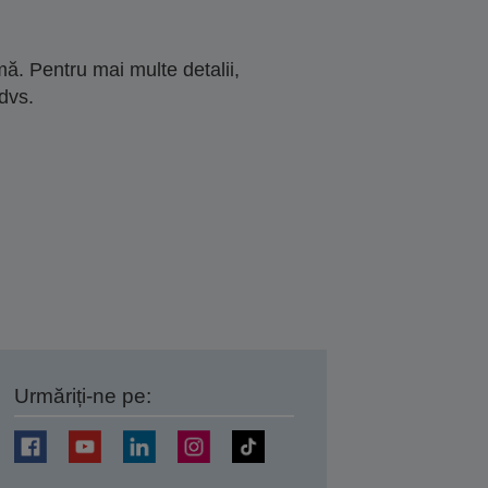
ă. Pentru mai multe detalii,
dvs.
Urmăriți-ne pe:
ți