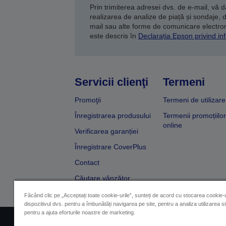
Prin trimiterea adresei dvs. de e-mail, vă 
realizarea de analize de piață și sondaje, 
mail sau alte forme de comunicare electroni
este descris în
Declarația Epson privind inf
Servicii clienţi
Termeni
Promoţii
Termeni de utilizare
Înregistrarea produsului
Termenii promoțiilor
online
Verificarea garanției
Înregistrare CoverPlus
Contact
Căutare vânzător
Făcând clic pe „Acceptați toate cookie-urile”, sunteți de acord cu stocarea cookie-u
dispozitivul dvs. pentru a îmbunătăți navigarea pe site, pentru a analiza utilizarea sit
pentru a ajuta eforturile noastre de marketing.
Impressum
Identificarea 