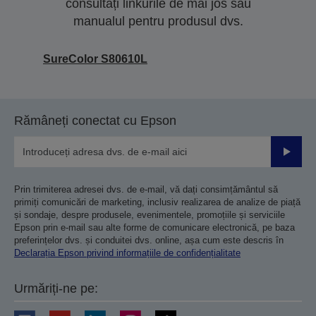
consultați linkurile de mai jos sau
manualul pentru produsul dvs.
SureColor S80610L
Rămâneți conectat cu Epson
Trimiteț
Prin trimiterea adresei dvs. de e-mail, vă dați consimțământul să
primiți comunicări de marketing, inclusiv realizarea de analize de piață
și sondaje, despre produsele, evenimentele, promoțiile și serviciile
Epson prin e-mail sau alte forme de comunicare electronică, pe baza
preferințelor dvs. și conduitei dvs. online, așa cum este descris în
Declarația Epson privind informațiile de confidențialitate
Urmăriți-ne pe: