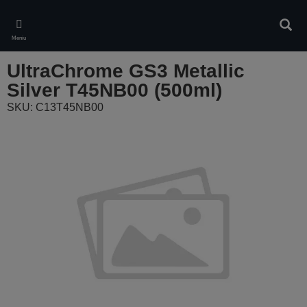
Skip
to
Căuta
main
Meniu
content
UltraChrome GS3 Metallic
Silver T45NB00 (500ml)
SKU: C13T45NB00