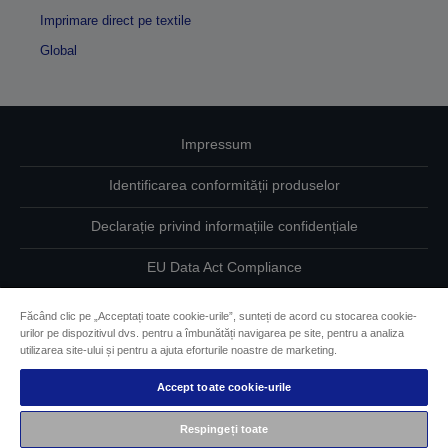
Imprimare direct pe textile
Global
Impressum
Identificarea conformității produselor
Declarație privind informațiile confidențiale
EU Data Act Compliance
Contactaţi-ne în legătură cu datele dumneavoastră
Făcând clic pe „Acceptați toate cookie-urile”, sunteți de acord cu stocarea cookie-
urilor pe dispozitivul dvs. pentru a îmbunătăți navigarea pe site, pentru a analiza
Informaţii despre modulele cookie
utilizarea site-ului și pentru a ajuta eforturile noastre de marketing.
Accept toate cookie-urile
Angajamentul Epson pe linie de accesibilitate
Respingeți toate
Drepturi de autor © 2026 Seiko Epson