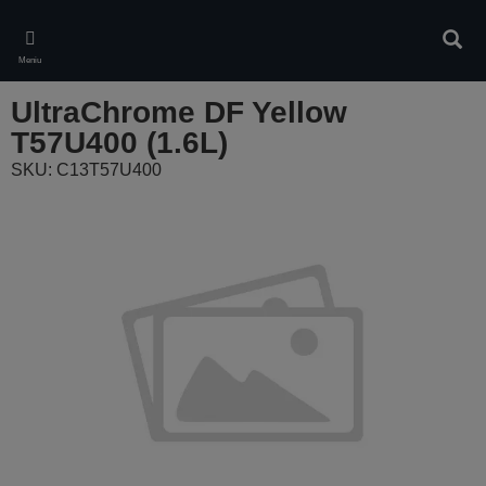
Skip
to
Căuta
main
Meniu
content
UltraChrome DF Yellow
T57U400 (1.6L)
SKU: C13T57U400