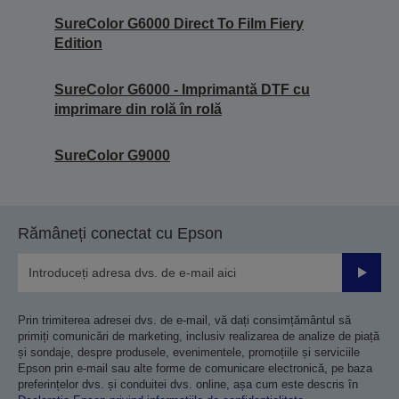
SureColor G6000 Direct To Film Fiery
Edition
SureColor G6000 - Imprimantă DTF cu
imprimare din rolă în rolă
SureColor G9000
Rămâneți conectat cu Epson
Trimiteț
Prin trimiterea adresei dvs. de e-mail, vă dați consimțământul să
primiți comunicări de marketing, inclusiv realizarea de analize de piață
și sondaje, despre produsele, evenimentele, promoțiile și serviciile
Epson prin e-mail sau alte forme de comunicare electronică, pe baza
preferințelor dvs. și conduitei dvs. online, așa cum este descris în