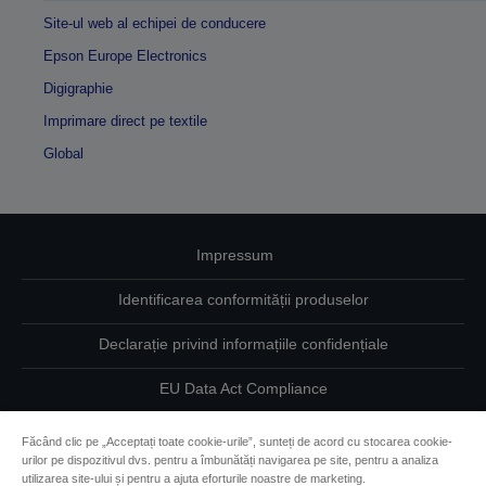
Site-ul web al echipei de conducere
Epson Europe Electronics
Digigraphie
Imprimare direct pe textile
Global
Impressum
Identificarea conformității produselor
Declarație privind informațiile confidențiale
EU Data Act Compliance
Contactaţi-ne în legătură cu datele dumneavoastră
Făcând clic pe „Acceptați toate cookie-urile”, sunteți de acord cu stocarea cookie-
urilor pe dispozitivul dvs. pentru a îmbunătăți navigarea pe site, pentru a analiza
Informaţii despre modulele cookie
utilizarea site-ului și pentru a ajuta eforturile noastre de marketing.